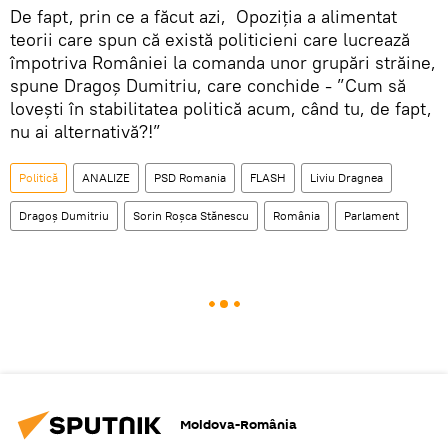
De fapt, prin ce a făcut azi, Opoziția a alimentat
teorii care spun că există politicieni care lucrează
împotriva României la comanda unor grupări străine,
spune Dragoș Dumitriu, care conchide - ”Cum să
lovești în stabilitatea politică acum, când tu, de fapt,
nu ai alternativă?!”
Politică
ANALIZE
PSD Romania
FLASH
Liviu Dragnea
Dragoș Dumitriu
Sorin Roșca Stănescu
România
Parlament
Moldova-România