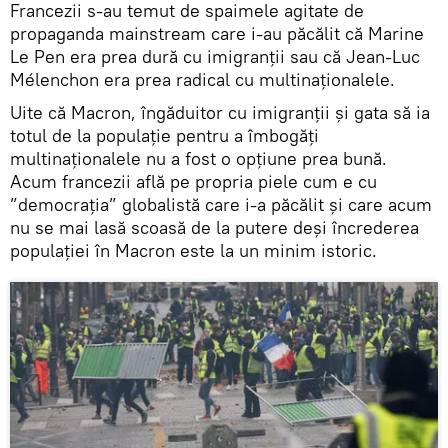
Francezii s-au temut de spaimele agitate de
propaganda mainstream care i-au păcălit că Marine
Le Pen era prea dură cu imigranții sau că Jean-Luc
Mélenchon era prea radical cu multinaționalele.
Uite că Macron, îngăduitor cu imigranții și gata să ia
totul de la populație pentru a îmbogăți
multinaționalele nu a fost o opțiune prea bună.
Acum francezii află pe propria piele cum e cu
”democrația” globalistă care i-a păcălit și care acum
nu se mai lasă scoasă de la putere deși încrederea
populației în Macron este la un minim istoric.