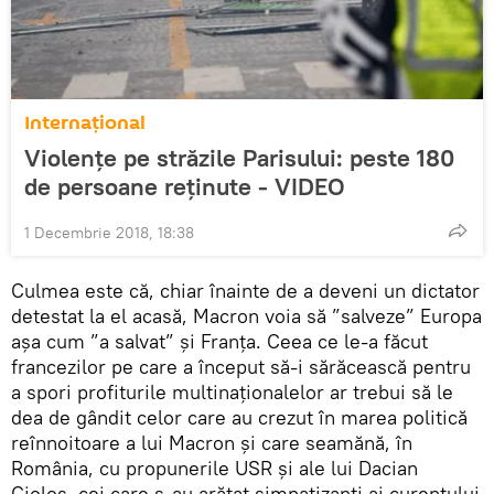
Internaţional
Violențe pe străzile Parisului: peste 180
de persoane reținute - VIDEO
1 Decembrie 2018, 18:38
Culmea este că, chiar înainte de a deveni un dictator
detestat la el acasă, Macron voia să ”salveze” Europa
așa cum ”a salvat” și Franța. Ceea ce le-a făcut
francezilor pe care a început să-i sărăcească pentru
a spori profiturile multinaționalelor ar trebui să le
dea de gândit celor care au crezut în marea politică
reînnoitoare a lui Macron și care seamănă, în
România, cu propunerile USR și ale lui Dacian
Cioloș, cei care s-au arătat simpatizanți ai curentului