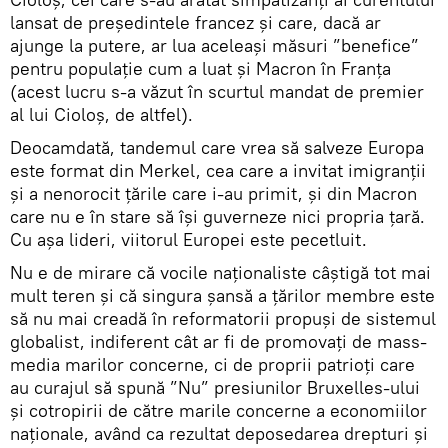
lansat de președintele francez și care, dacă ar
ajunge la putere, ar lua aceleași măsuri ”benefice”
pentru populație cum a luat și Macron în Franța
(acest lucru s-a văzut în scurtul mandat de premier
al lui Cioloș, de altfel).
Deocamdată, tandemul care vrea să salveze Europa
este format din Merkel, cea care a invitat imigranții
și a nenorocit țările care i-au primit, și din Macron
care nu e în stare să își guverneze nici propria țară.
Cu așa lideri, viitorul Europei este pecetluit.
Nu e de mirare că vocile naționaliste câștigă tot mai
mult teren și că singura șansă a țărilor membre este
să nu mai creadă în reformatorii propuși de sistemul
globalist, indiferent cât ar fi de promovați de mass-
media marilor concerne, ci de proprii patrioți care
au curajul să spună ”Nu” presiunilor Bruxelles-ului
și cotropirii de către marile concerne a economiilor
naționale, având ca rezultat deposedarea drepturi și