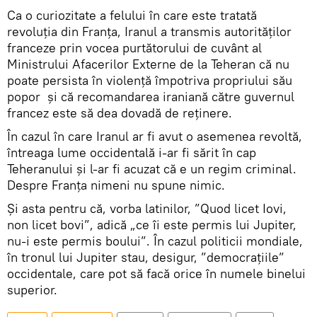
Ca o curiozitate a felului în care este tratată
revoluția din Franța, Iranul a transmis autorităților
franceze prin vocea purtătorului de cuvânt al
Ministrului Afacerilor Externe de la Teheran că nu
poate persista în violență împotriva propriului său
popor și că recomandarea iraniană către guvernul
francez este să dea dovadă de reținere.
În cazul în care Iranul ar fi avut o asemenea revoltă,
întreaga lume occidentală i-ar fi sărit în cap
Teheranului și l-ar fi acuzat că e un regim criminal.
Despre Franța nimeni nu spune nimic.
Și asta pentru că, vorba latinilor, ”Quod licet Iovi,
non licet bovi”, adică „ce îi este permis lui Jupiter,
nu-i este permis boului”. În cazul politicii mondiale,
în tronul lui Jupiter stau, desigur, ”democrațiile”
occidentale, care pot să facă orice în numele binelui
superior.