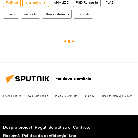
Politică
Internaţional
ANALIZE
PSD Romania
FLASH
Franţa
Violenţe
Klaus Iohannis
proteste
Moldova-România
POLITICĂ
SOCIETATE
ECONOMIE
RUSIA
INTERNAŢIONAL
Despre proiect
Reguli de utilizare
Contacte
Reclamă
Politica de confidențialitate