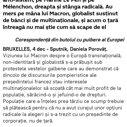
anti-sistem, pe Marine Le Pen și pe
Mélenchon, dreapta și stânga radicală. Au
mers pe mâna lui Macron, globalist susținut
de bănci și de multinaționale, și acum o țară
întreagă nu mai știe cum să scape de el
Corespondență din butoiul cu pulbere al Europei
BRUXELLES, 4 dec - Sputnik, Daniela Porovăț.
Viziunea lui Macron despre o Europă transnațională,
non-identitară și globalistă s-a prăbușit sub
protestele vestelor galbene care au demonstrat că
dincolo de discursurile pompieristice ale
președintelui francez stau interesele
multinaționalelor să scoată cât mai mult profit de la
populație, sărăcind-o și jefuind-o de drepturi.
Populație care a înțeles prea târziu ce scump trebuie
să plătească pentru că nu a avut curajul unor opțiuni
radicale la alegeri și s-a trezit cu un președinte de
corporație, nu de țară.