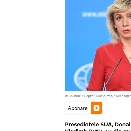
© Sputnik / Сергей Мамонтов
/
Accesați 
Abonare
Președintele SUA, Donal