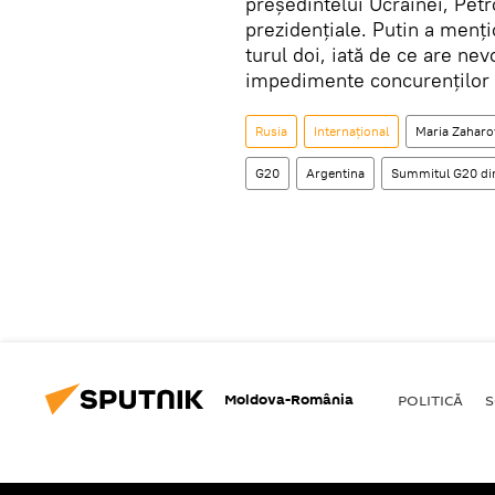
președintelui Ucrainei, Petr
prezidențiale. Putin a menți
turul doi, iată de ce are nev
impedimente concurenților să
Rusia
Internaţional
Maria Zaharo
G20
Argentina
Summitul G20 di
Moldova-România
POLITICĂ
S