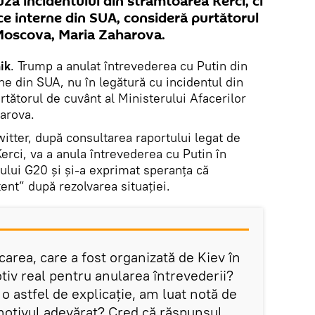
uza incidentului din strâmtoarea Kerci, ci
ice interne din SUA, consideră purtătorul
Moscova, Maria Zaharova.
ik
. Trump a anulat întrevederea cu Putin din
rne din SUA, nu în legătură cu incidentul din
tătorul de cuvânt al Ministerului Afacerilor
harova.
witter, după consultarea raportului legat de
erci, va a anula întrevederea cu Putin în
ului G20 și și-a exprimat speranța că
ent” după rezolvarea situației.
area, care a fost organizată de Kiev în
tiv real pentru anularea întrevederii?
o astfel de explicație, am luat notă de
motivul adevărat? Cred că răspunsul