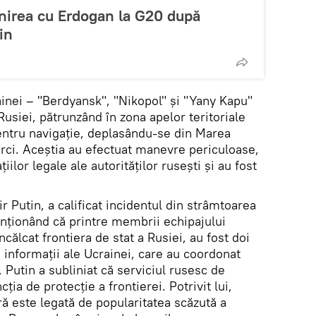
nirea cu Erdogan la G20 după
in
ainei – "Berdyansk", "Nikopol" și "Yany Kapu"
 Rusiei, pătrunzând în zona apelor teritoriale
entru navigație, deplasându-se din Marea
ci. Aceștia au efectuat manevre periculoase,
lor legale ale autorităților rusești și au fost
r Putin, a calificat incidentul din strâmtoarea
nționând că printre membrii echipajului
călcat frontiera de stat a Rusiei, au fost doi
e informații ale Ucrainei, care au coordonat
 Putin a subliniat că serviciul rusesc de
cția de protecție a frontierei. Potrivit lui,
 este legată de popularitatea scăzută a