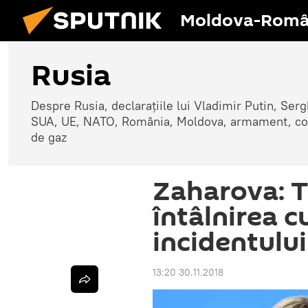
Moldova-Româ
Rusia
Despre Rusia, declarațiile lui Vladimir Putin, Sergh
SUA, UE, NATO, România, Moldova, armament, confli
de gaz
Zaharova: T
întâlnirea c
incidentului 
13:20 30.11.2018