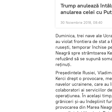
Trump anulează întâl
anularea celei cu Put
30 Noiembrie 2018, 08:40
Duminica, trei nave ale Ucr
au violat frontiera de stat a
rusești, temporar închise p
Neagră spre strâmtoarea Ker
refuzând să se supună somații
reținuți.
Președintele Rusiei, Vladimi
Kerci drept o provocare, me
navelor ucrainene, care au în
colaboratori ai serviciilor d
operațiunea. În același timp,
grăniceri și-au îndeplinit fun
provocarea din Marea Neagră