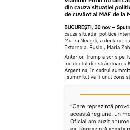
Vladimir Putin nu din ca
din cauza situației polit
de cuvânt al MAE de la 
BUCUREȘTI, 30 nov – Sputn
cauza situației politice inte
Marea Neagră, a declarat pur
Externe al Rusiei, Maria Za
Anterior, Trump a scris pe T
incidentul din strâmtoarea K
Argentina, în cadrul summit
„summitul va fi unul consist
“Oare reprezintă provoc
această regiune, un mo
Oficial am auzit anume 
ea. Reprezintă acesta 