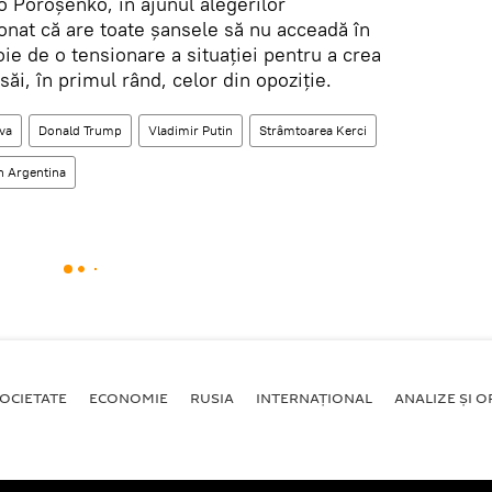
o Poroșenko, în ajunul alegerilor
onat că are toate șansele să nu acceadă în
oie de o tensionare a situației pentru a crea
i, în primul rând, celor din opoziție.
va
Donald Trump
Vladimir Putin
Strâmtoarea Kerci
n Argentina
OCIETATE
ECONOMIE
RUSIA
INTERNAŢIONAL
ANALIZE ȘI OP