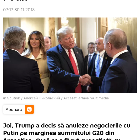
07:17 30.11.2018
© Sputnik / Алексей Никольский
/
Accesați arhiva multimedia
Abonare
Joi, Trump a decis să anuleze negocierile cu
Putin pe marginea summitului G20 din