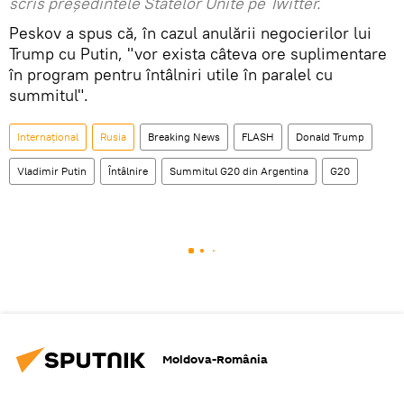
scris președintele Statelor Unite pe Twitter.
Peskov a spus că, în cazul anulării negocierilor lui
Trump cu Putin, "vor exista câteva ore suplimentare
în program pentru întâlniri utile în paralel cu
summitul".
Internaţional
Rusia
Breaking News
FLASH
Donald Trump
Vladimir Putin
Întâlnire
Summitul G20 din Argentina
G20
Moldova-România