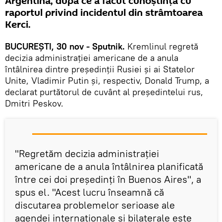
Argentina, după ce a făcut cunoștință cu
raportul privind incidentul din strâmtoarea
Kerci.
BUCUREŞTI, 30 nov - Sputnik.
Kremlinul regretă
decizia administrației americane de a anula
întâlnirea dintre președinții Rusiei și ai Statelor
Unite, Vladimir Putin și, respectiv, Donald Trump, a
declarat purtătorul de cuvânt al președintelui rus,
Dmitri Peskov.
"Regretăm decizia administrației
americane de a anula întâlnirea planificată
între cei doi președinți în Buenos Aires", a
spus el. "Acest lucru înseamnă că
discutarea problemelor serioase ale
agendei internaționale și bilaterale este