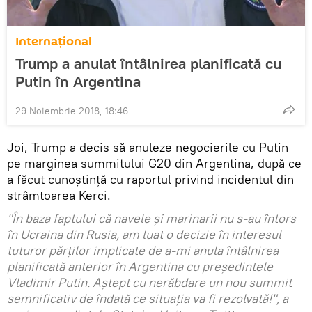
Internaţional
Trump a anulat întâlnirea planificată cu
Putin în Argentina
29 Noiembrie 2018, 18:46
Joi, Trump a decis să anuleze negocierile cu Putin
pe marginea summitului G20 din Argentina, după ce
a făcut cunoștință cu raportul privind incidentul din
strâmtoarea Kerci.
"În baza faptului că navele și marinarii nu s-au întors
în Ucraina din Rusia, am luat o decizie în interesul
tuturor părților implicate de a-mi anula întâlnirea
planificată anterior în Argentina cu președintele
Vladimir Putin. Aștept cu nerăbdare un nou summit
semnificativ de îndată ce situația va fi rezolvată!", a