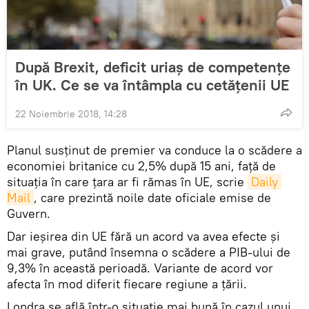
După Brexit, deficit uriaş de competenţe
în UK. Ce se va întâmpla cu cetăţenii UE
22 Noiembrie 2018, 14:28
Planul susţinut de premier va conduce la o scădere a
economiei britanice cu 2,5% după 15 ani, faţă de
situaţia în care țara ar fi rămas în UE, scrie
Daily 
Mail
, care prezintă noile date oficiale emise de
Guvern.
Dar ieşirea din UE fără un acord va avea efecte şi
mai grave, putând însemna o scădere a PIB-ului de
9,3% în această perioadă. Variante de acord vor
afecta în mod diferit fiecare regiune a ţării.
Londra se află într-o situaţie mai bună în cazul unui