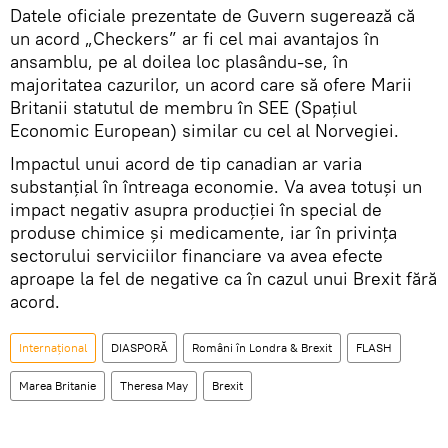
Datele oficiale prezentate de Guvern sugerează că
un acord „Checkers” ar fi cel mai avantajos în
ansamblu, pe al doilea loc plasându-se, în
majoritatea cazurilor, un acord care să ofere Marii
Britanii statutul de membru în SEE (Spațiul
Economic European) similar cu cel al Norvegiei.
Impactul unui acord de tip canadian ar varia
substanţial în întreaga economie. Va avea totuşi un
impact negativ asupra producţiei în special de
produse chimice și medicamente, iar în privinţa
sectorului serviciilor financiare va avea efecte
aproape la fel de negative ca în cazul unui Brexit fără
acord.
Internaţional
DIASPORĂ
Români în Londra & Brexit
FLASH
Marea Britanie
Theresa May
Brexit