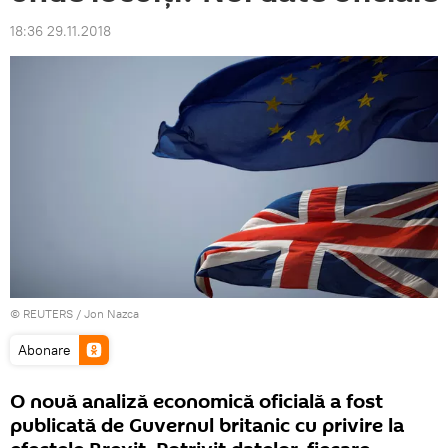
18:36 29.11.2018
©
REUTERS
/ Jon Nazca
Abonare
O nouă analiză economică oficială a fost
publicată de Guvernul britanic cu privire la