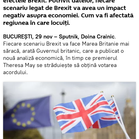
efectele Brexit. Potrivit datelor, fiecare
scenariu legat de Brexit va avea un impact
negativ asupra economiei. Cum va fi afectată
regiunea în care locuiţi.
BUCUREŞTI, 29 nov – Sputnik, Doina Crainic
.
Fiecare scenariu Brexit va face Marea Britanie mai
săracă, arată Guvernul britanic, care a publicat o
nouă analiză economică, în timp ce premierul
Theresa May se străduieşte să obţină votarea
acordului.