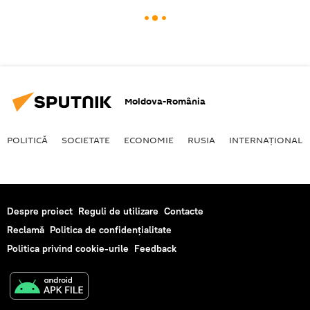
Moldova-România
POLITICĂ
SOCIETATE
ECONOMIE
RUSIA
INTERNAŢIONAL
Despre proiect
Reguli de utilizare
Contacte
Reclamă
Politica de confidențialitate
Politica privind cookie-urile
Feedback