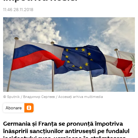
11:46 28.11.2018
© Sputnik / Владимир Сергеев
/
Accesați arhiva multimedia
Abonare
Germania și Franța se pronunță împotriva
înăspririi sancțiunilor antirusești pe fundalul