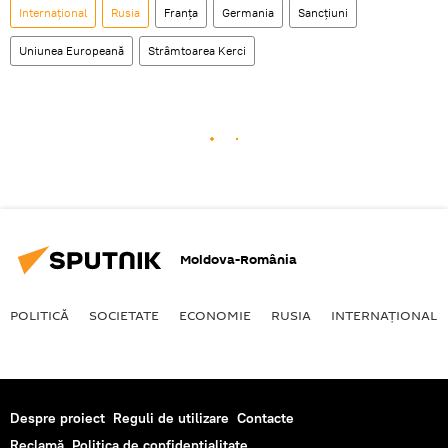
Internaţional
Rusia
Franța
Germania
Sancțiuni
Uniunea Europeană
Strâmtoarea Kerci
Moldova-România
POLITICĂ
SOCIETATE
ECONOMIE
RUSIA
INTERNAŢIONAL
Despre proiect
Reguli de utilizare
Contacte
Reclamă
Politica de confidențialitate