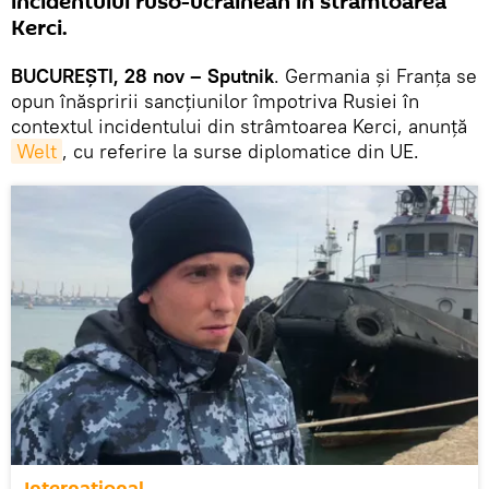
incidentului ruso-ucrainean în strâmtoarea
Kerci.
BUCUREȘTI, 28 nov – Sputnik
. Germania și Franța se
opun înăspririi sancțiunilor împotriva Rusiei în
contextul incidentului din strâmtoarea Kerci, anunță
Welt
, cu referire la surse diplomatice din UE.
Internaţional