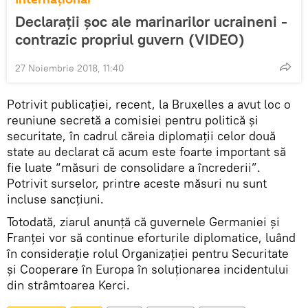
Declarații șoc ale marinarilor ucraineni -
contrazic propriul guvern (VIDEO)
27 Noiembrie 2018, 11:40
Potrivit publicației, recent, la Bruxelles a avut loc o
reuniune secretă a comisiei pentru politică și
securitate, în cadrul căreia diplomații celor două
state au declarat că acum este foarte important să
fie luate “măsuri de consolidare a încrederii”.
Potrivit surselor, printre aceste măsuri nu sunt
incluse sancțiuni.
Totodată, ziarul anunță că guvernele Germaniei și
Franței vor să continue eforturile diplomatice, luând
în considerație rolul Organizației pentru Securitate
și Cooperare în Europa în soluționarea incidentului
din strâmtoarea Kerci.