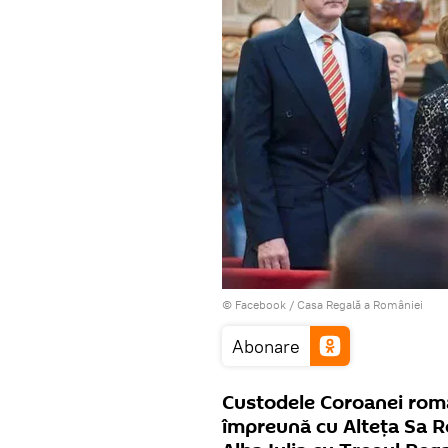
© Facebook /
Casa Regală a României
Abonare
Custodele Coroanei rom
împreună cu Alteţa Sa Re