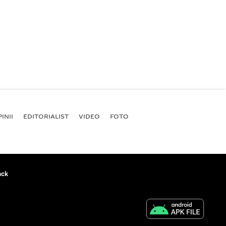
INII
EDITORIALIST
VIDEO
FOTO
ack