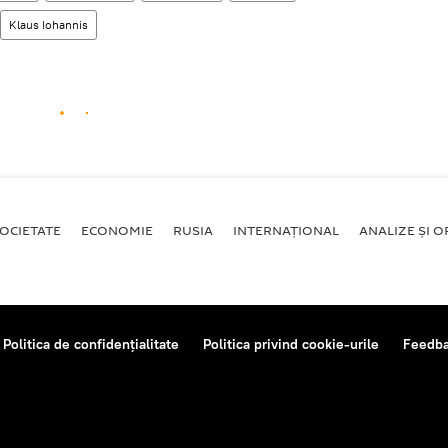
Klaus Iohannis
OCIETATE
ECONOMIE
RUSIA
INTERNAŢIONAL
ANALIZE ȘI OP
Politica de confidențialitate
Politica privind cookie-urile
Feedb