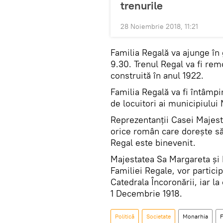
trenurile
28 Noiembrie 2018, 11:21
Familia Regală va ajunge în 
9.30. Trenul Regal va fi rem
construită în anul 1922.
Familia Regală va fi întâmpin
de locuitori ai municipiului
Reprezentanţii Casei Majest
orice român care doreşte să
Regal este binevenit.
Majestatea Sa Margareta și P
Familiei Regale, vor particip
Catedrala Încoronării, iar la
1 Decembrie 1918.
Politică
Societate
Monarhia