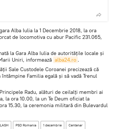
gara Alba Iulia la 1 Decembrie 2018, la ora
orcat de locomotiva cu abur Pacific 231.065,
ată la Gara Alba Iulia de autoritățile locale și
 Marii Uniri, informează
alba24.ro
.
ăţii Sale Custodele Coroanei precizează că
 întâmpine Familia egală şi să vadă Trenul
rincipele Radu, alături de ceilalți membri ai
a, la ora 10.00, la un Te Deum oficiat la
 ora 15.30, la ceremonia militară din Bulevardul
FLASH
PSD Romania
1 decembrie
Centenar