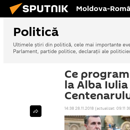
Moldova-Româ
Politică
Ultimele știri din politică, cele mai importante e
Parlament, partide politice, declarații ale politicie
Ce program 
la Alba Iulia
Centenarulu
14:38 28.11.2018
(actualizat:
09:11 3