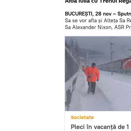
Alba Iulia cu Trenul Regal
BUCUREŞTI, 28 nov – Sputn
Sa se vor afla şi Alteţa Sa R
Sa Alexander Nixon, ASR Pri
Societate
Pleci în vacanţă de 