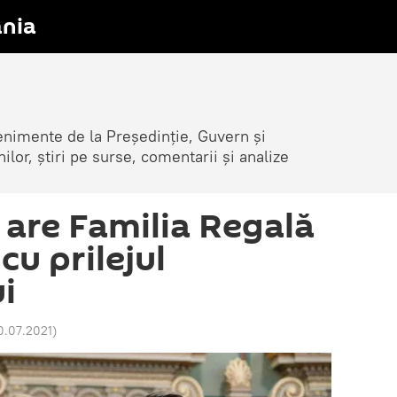
nia
venimente de la Președinție, Guvern și
nilor, știri pe surse, comentarii și analize
are Familia Regală
 cu prilejul
i
0.07.2021
)