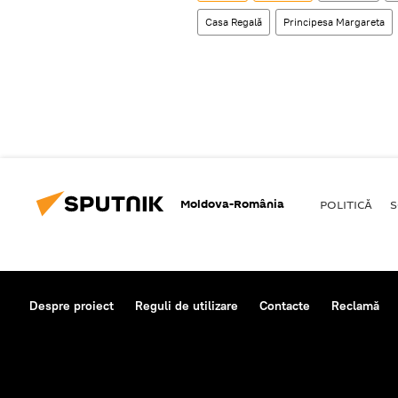
Casa Regală
Principesa Margareta
Moldova-România
POLITICĂ
S
Despre proiect
Reguli de utilizare
Contacte
Reclamă