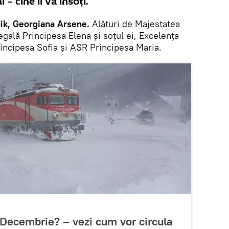
 – cine îi va însoţi.
ik, Georgiana Arsene.
Alături de Majestatea
egală Principesa Elena şi soţul ei, Excelenţa
ncipesa Sofia şi ASR Principesa Maria.
1 Decembrie? – vezi cum vor circula