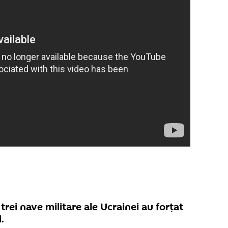
rei nave militare ale Ucrainei au forțat
.