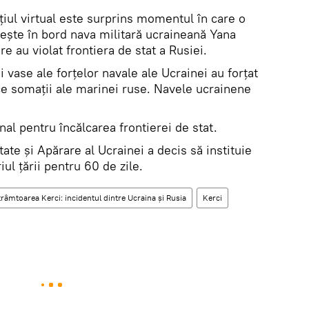
ațiul virtual este surprins momentul în care o
vește în bord nava militară ucraineană Yana
re au violat frontiera de stat a Rusiei.
 vase ale forțelor navale ale Ucrainei au forțat
ice somații ale marinei ruse. Navele ucrainene
nal pentru încălcarea frontierei de stat.
ate și Apărare al Ucrainei a decis să instituie
iul țării pentru 60 de zile.
strâmtoarea Kerci: incidentul dintre Ucraina și Rusia
Kerci