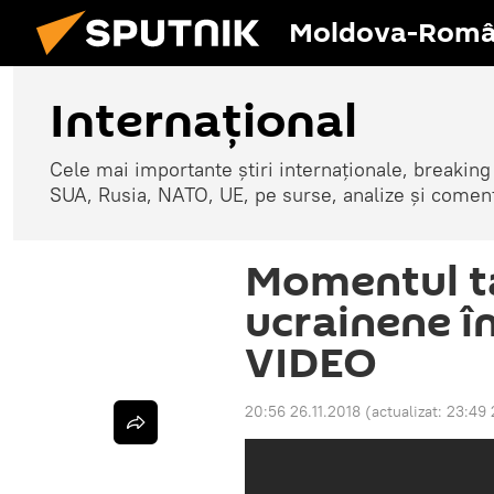
Moldova-Româ
Internaţional
Cele mai importante știri internaționale, breaking
SUA, Rusia, NATO, UE, pe surse, analize și coment
Momentul t
ucrainene î
VIDEO
20:56 26.11.2018
(actualizat:
23:49 