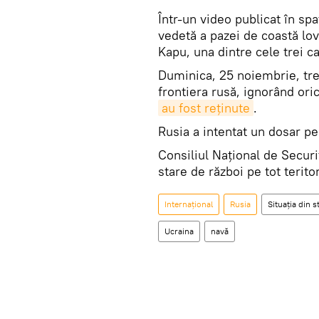
Într-un video publicat în sp
vedetă a pazei de coastă lo
Kapu, una dintre cele trei ca
Duminica, 25 noiembrie, trei
frontiera rusă, ignorând or
au fost reținute
.
Rusia a intentat un dosar pe
Consiliul Național de Securit
stare de război pe tot teritor
Internaţional
Rusia
Situația din 
Ucraina
navă