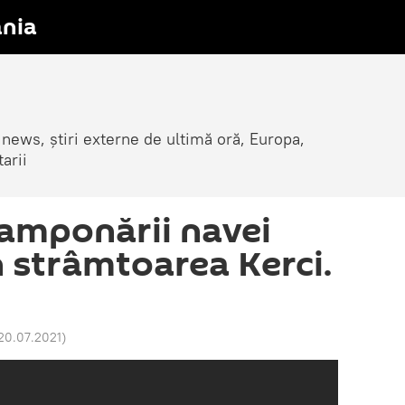
nia
 news, știri externe de ultimă oră, Europa,
arii
amponării navei
n strâmtoarea Kerci.
20.07.2021
)