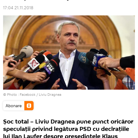
17:04 21.11.2018
© Photo :
Facebook / Liviu Dragnea
Abonare
Șoc total – Liviu Dragnea pune punct oricăror
speculații privind legătura PSD cu declrațiile
lui Ilan Laufer despre președintele Klaus