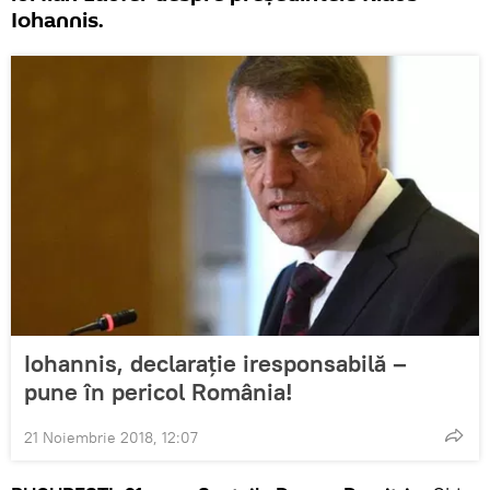
Iohannis.
Iohannis, declarație iresponsabilă –
pune în pericol România!
21 Noiembrie 2018, 12:07