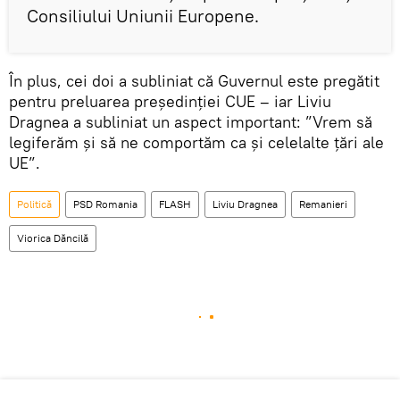
Consiliului Uniunii Europene.
În plus, cei doi a subliniat că Guvernul este pregătit
pentru preluarea președinției CUE – iar Liviu
Dragnea a subliniat un aspect important: ”Vrem să
legiferăm și să ne comportăm ca și celelalte țări ale
UE”.
Politică
PSD Romania
FLASH
Liviu Dragnea
Remanieri
Viorica Dăncilă