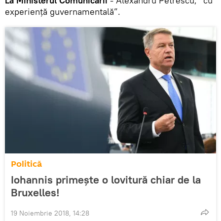
La Ministerul Comunicării
- Alexandru Petrescu, ”cu
experiență guvernamentală”.
Politică
Iohannis primește o lovitură chiar de la
Bruxelles!
19 Noiembrie 2018, 14:28