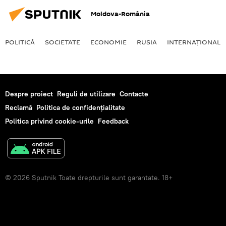
Moldova-România
POLITICĂ
SOCIETATE
ECONOMIE
RUSIA
INTERNAŢIONAL
Despre proiect
Reguli de utilizare
Contacte
Reclamă
Politica de confidențialitate
Politica privind cookie-urile
Feedback
© 2026 Sputnik Toate drepturile sunt garantate. 18+