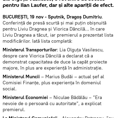
pentru Ilan Laufer, dar și alte apariții de efect.
BUCUREȘTI, 19 nov - Sputnik, Dragoș Dumitriu
.
Conferință de presă scurtă și mai puțin obișnuită
pentru Liviu Dragnea și Viorica Dăncilă… în care
Liviu Dragnea a tăcut, iar premierul a prezentat lista
modificărilor. Iată lista completă:
Ministerul Transporturilor
: Lia Olguța Vasilescu,
despre care Viorica Dăncilă a declarat că a
demonstrat capacitatea de duce la capăt proiecte
majore, în plus are experiență în administrație.
Ministerul Muncii
– Marius Budăi – actual șef al
Comisiei Finanțe, plus experiența în domeniul
social.
Ministerul Economiei
– Niculae Bădălău – ”Era
nevoie de o persoană cu autoritate”, a explicat
premierul.