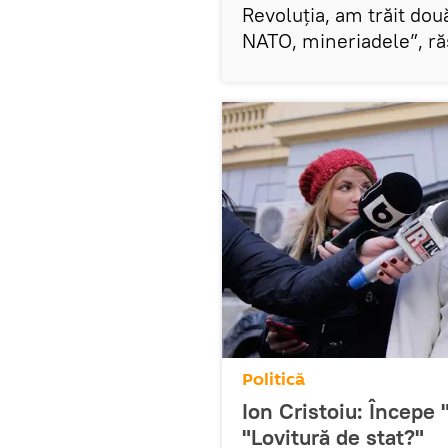
Revoluția, am trăit d
NATO, mineriadele”, răs
Politică
Ion Cristoiu: Începe 
"Lovitură de stat?"