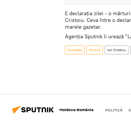
E declarația zilei - o mărtur
Cristoiu. Ceva între o declar
marele gazetar.
Agenția Sputnik îi urează ”La
Societate
Politică
Ion Cristoiu
Moldova-România
POLITICĂ
S