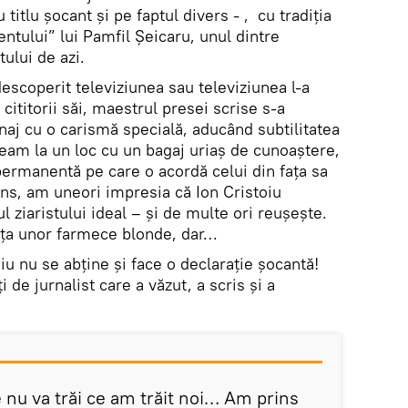
titlu șocant și pe faptul divers - , cu tradiția
entului” lui Pamfil Șeicaru, unul dintre
tului de azi.
descoperit televiziunea sau televiziunea l-a
cititorii săi, maestrul presei scrise s-a
naj cu o carismă specială, aducând subtilitatea
am la un loc cu un bagaj uriaș de cunoaștere,
permanentă pe care o acordă celui din fața sa
ens, am uneori impresia că Ion Cristoiu
l ziaristului ideal – și de multe ori reușește.
fața unor farmece blonde, dar…
iu nu se abține și face o declarație șocantă!
 de jurnalist care a văzut, a scris și a
 nu va trăi ce am trăit noi… Am prins