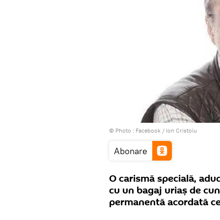
© Photo :
Facebook / Ion Cristoiu
Abonare
O carismă specială, adu
cu un bagaj uriaș de cun
permanentă acordată celu