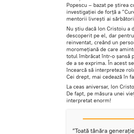
Popescu – bazat pe știrea cu 
investigației de forță a ”Cur
mentorii livrești ai sărbători
Nu știu dacă Ion Cristoiu a 
descoperit pe el, dar pentru 
reinventat, creând un perso
moromețiană de care aminte
totul îmbrăcat într-o șansă 
de a se exprima. În acest s
încearcă să interpreteze rolu
Cei drept, mai cedează în 
La ceas aniversar, Ion Cristo
De fapt, pe măsura unei vieți
interpretat enorm!
”Toată tânăra generație