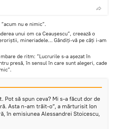
l ”acum nu e nimic”.
căderea unui om ca Ceaușescu”, creează o
Teroriștii, mineriadele… Gândiți-vă pe câți i-am
imbare de ritm: ”Lucrurile s-a așezat în
tru presă, în sensul în care sunt alegeri, cade
mic”.
at. Pot să spun ceva? Mi s-a făcut dor de
ară. Asta n-am trăit-o”, a mărturisit Ion
ră, în emisiunea Alessandrei Stoicescu,