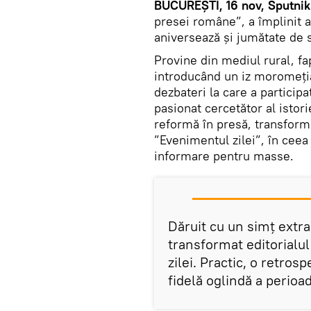
BUCUREȘTI, 16 nov, Sputnik
presei române”, a împlinit az
aniversează și jumătate de 
Provine din mediul rural, fa
introducând un iz moromeția
dezbateri la care a participa
pasionat cercetător al istorie
reformă în presă, transform
”Evenimentul zilei”, în ce
informare pentru masse.
Dăruit cu un simț extrao
transformat editorialul
zilei. Practic, o retros
fidelă oglindă a perioa