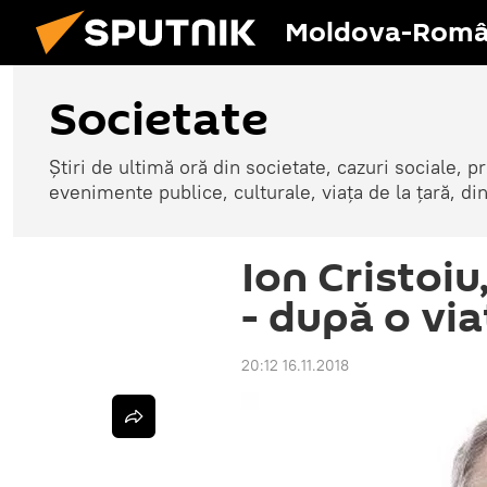
Moldova-Româ
Societate
Știri de ultimă oră din societate, cazuri sociale, pr
evenimente publice, culturale, viața de la țară, d
Ion Cristoiu
- după o via
20:12 16.11.2018