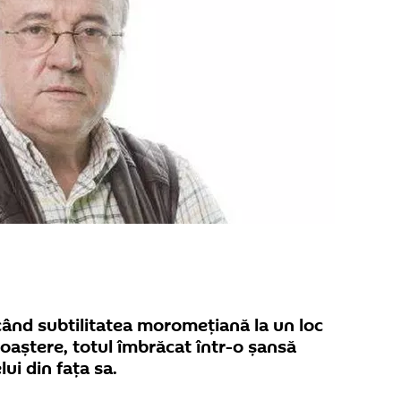
când subtilitatea moromețiană la un loc
oaștere, totul îmbrăcat într-o șansă
i din fața sa.