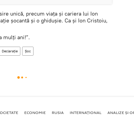
isire unică, precum viața și cariera lui Ion
ație șocantă și o ghidușie. Ca și Ion Cristoiu,
 mulți ani!”.
Declaraţie
Șoc
OCIETATE
ECONOMIE
RUSIA
INTERNAŢIONAL
ANALIZE ȘI OP