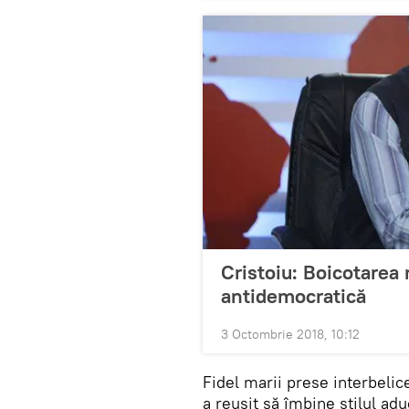
Cristoiu: Boicotarea
antidemocratică
3 Octombrie 2018, 10:12
Fidel marii prese interbelic
a reușit să îmbine stilul adu