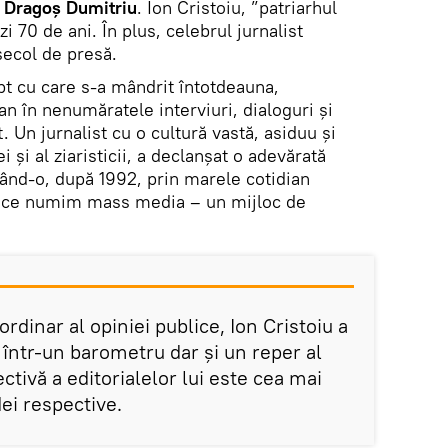
 Dragoș Dumitriu
. Ion Cristoiu, ”patriarhul
i 70 de ani. În plus, celebrul jurnalist
secol de presă.
pt cu care s-a mândrit întotdeauna,
n în nenumăratele interviuri, dialoguri și
t. Un jurnalist cu o cultură vastă, asiduu și
i și al ziaristicii, a declanșat o adevărată
ând-o, după 1992, prin marele cotidian
ea ce numim mass media – un mijloc de
rdinar al opiniei publice, Ion Cristoiu a
 într-un barometru dar și un reper al
pectivă a editorialelor lui este cea mai
dei respective.