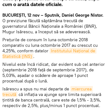
cum o arată datele oficiale.
BUCUREȘTI, 12 nov – Sputnik, Daniel George Nistor.
O previziune făcută săptămâna trecută de
guvernatorul Băncii Naționale a României (BNR),
Mugur Isărescu, a început să se adeverească.
Preţurile de consum în luna octombrie 2018
comparativ cu luna octombrie 2017 au crescut cu
4,25%, conform datelor
Institutului Național de 
Statistică (INS)
.
Nivelul este încă ridicat, dar evident sub cel anterior
(septembrie 2018 față de septembrie 2017), de
5,03%, așadar o scădere de aproape 1 punct
procentual după o lună.
Isărescu a spus nu mai departe de
miercurea 
trecută
că inflaţia va ajunge spre limita superioară
ţintită de banca centrală, care este de 1,5% - 3,5%,
respectiv de 2,5%, plus/minus 1 punct procentual.