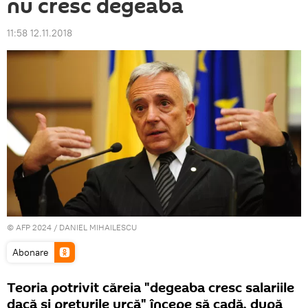
nu cresc degeaba
11:58 12.11.2018
© AFP 2024 / DANIEL MIHAILESCU
Abonare
Teoria potrivit căreia "degeaba cresc salariile
dacă și prețurile urcă" începe să cadă, după