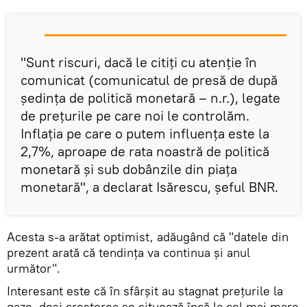
"Sunt riscuri, dacă le citiţi cu atenţie în
comunicat (comunicatul de presă de după
şedinţa de politică monetară – n.r.), legate
de preţurile pe care noi le controlăm.
Inflaţia pe care o putem influenţa este la
2,7%, aproape de rata noastră de politică
monetară şi sub dobânzile din piaţa
monetară", a declarat Isărescu, șeful BNR.
Acesta s-a arătat optimist, adăugând că "datele din
prezent arată că tendinţa va continua şi anul
următor".
Interesant este că în sfârșit au stagnat prețurile la
gaze, deși creșterea se situează încă la cel mai mare