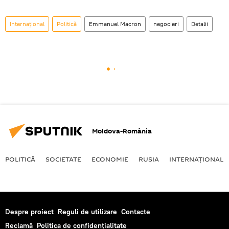
Internaţional
Politică
Emmanuel Macron
negocieri
Detalii
Moldova-România
POLITICĂ
SOCIETATE
ECONOMIE
RUSIA
INTERNAŢIONAL
Despre proiect
Reguli de utilizare
Contacte
Reclamă
Politica de confidențialitate