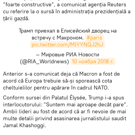
”foarte constructive”, a comunicat agenția Reuters
cu referire la o sursă în administrația prezidențială a
țării gazdă.
Трамп приехал в Елисейский дворец на
встречу с Макроном.
#paris
pic.twitter.com/MlYYNQJ2hJ
— Мировые РИА Новости
(@RIA_Worldnews)
10 ноября 2018 г.
​Anterior s-a comunicat deja că Macron a fost de
acord că Europa trebuie să-și sporească cota
cheltuielilor pentru apărare în cadrul NATO.
Conform sursei din Palatul Élysée, Trump i-a spus
interlocutorului: ”Suntem mai aproape decât pare”.
Ambii lideri au fost de acord că ar fi nevoie de mai
multe detalii privind asasinarea jurnalistului saudit
Jamal Khashoggi.