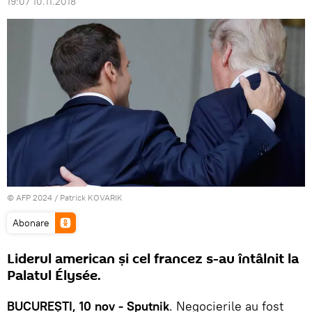
19:07 10.11.2018
© AFP 2024 / Patrick KOVARIK
Abonare
Liderul american și cel francez s-au întâlnit la
Palatul Élysée.
BUCUREȘTI, 10 nov - Sputnik
. Negocierile au fost