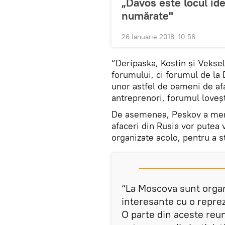
„Davos este locul ide
numărate"
26 Ianuarie 2018, 10:56
“Deripaska, Kostin și Vekse
forumului, ci forumul de la
unor astfel de oameni de afa
antreprenori, forumul loveșt
De asemenea, Peskov a menți
afaceri din Rusia vor putea 
organizate acolo, pentru a st
“La Moscova sunt organ
interesante cu o reprez
O parte din aceste reu