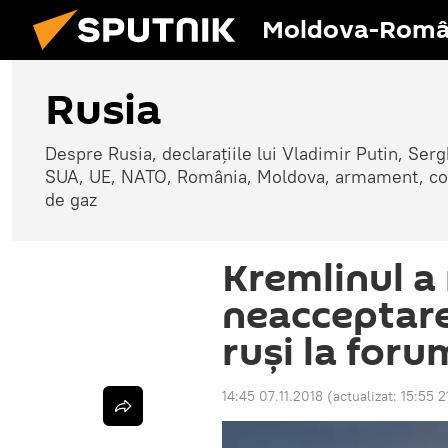
Moldova-Româ
Rusia
Despre Rusia, declarațiile lui Vladimir Putin, Sergh
SUA, UE, NATO, România, Moldova, armament, confli
de gaz
Kremlinul a 
neacceptar
ruși la foru
14:45 07.11.2018
(actualizat:
15:55 2