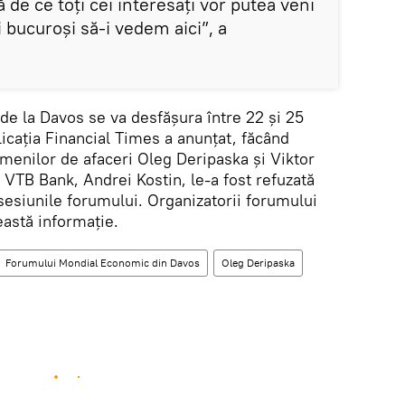
tă de ce toți cei interesați vor putea veni
i bucuroși să-i vedem aici”, a
e la Davos se va desfășura între 22 și 25
licația Financial Times a anunțat, făcând
oamenilor de afaceri Oleg Deripaska și Viktor
 VTB Bank, Andrei Kostin, le-a fost refuzată
a sesiunile forumului. Organizatorii forumului
astă informație.
Forumului Mondial Economic din Davos
Oleg Deripaska