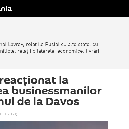
nia
ei Lavrov, relațiile Rusiei cu alte state, cu
cte, relații bilaterale, economice, livrări
reacționat la
ea businessmanilor
mul de la Davos
1.10.2021
)