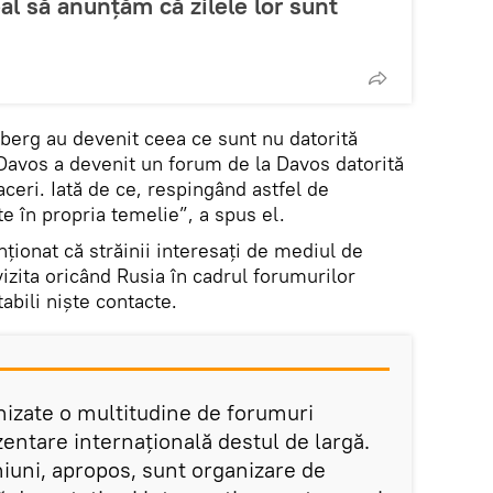
al să anunţăm că zilele lor sunt
lberg au devenit ceea ce sunt nu datorită
 Davos a devenit un forum de la Davos datorită
ceri. Iată de ce, respingând astfel de
e în propria temelie”, a spus el.
onat că străinii interesați de mediul de
vizita oricând Rusia în cadrul forumurilor
abili niște contacte.
izate o multitudine de forumuri
entare internațională destul de largă.
niuni, apropos, sunt organizare de