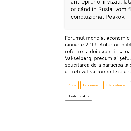
antreprenorii vizați. Ia
oricând în Rusia, vom f
concluzionat Peskov.
Forumul mondial economic d
ianuarie 2019. Anterior, pub
referire la doi experți, că 
Vakselberg, precum și șeful
solicitarea de a participa l
au refuzat să comenteze ace
Rusia
Economie
Internaţional
Dmitri Peskov