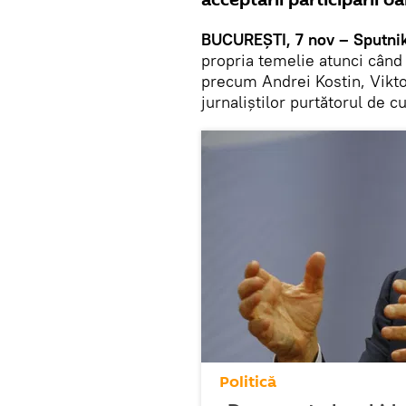
acceptării participării o
BUCUREȘTI, 7 nov – Sputni
propria temelie atunci când
precum Andrei Kostin, Vikto
jurnaliștilor purtătorul de 
Politică