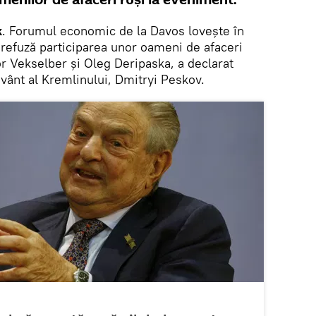
amenilor de afaceri ruși la eveniment.
k
. Forumul economic de la Davos lovește în
 refuză participarea unor oameni de afaceri
r Vekselber și Oleg Deripaska, a declarat
cuvânt al Kremlinului, Dmitryi Peskov.