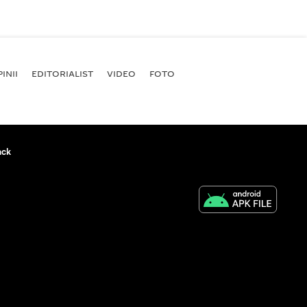
INII
EDITORIALIST
VIDEO
FOTO
ack