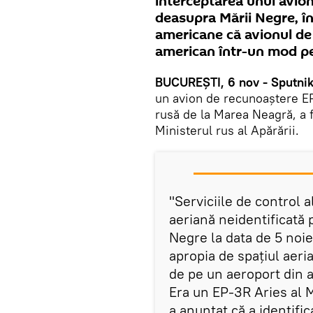
interceptarea unui avio
deasupra Mării Negre, în
americane că avionul de 
american într-un mod pe
BUCUREȘTI, 6 nov - Sputnik
un avion de recunoaștere ЕР
rusă de la Marea Neagră, a f
Ministerul rus al Apărării.
"Serviciile de control a
aeriană neidentificată 
Negre la data de 5 noi
apropia de spațiul aeri
de pe un aeroport din 
Era un EP-3R Aries al M
a anunțat că a identif