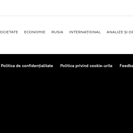
OCIETATE
ECONOMIE
RUSIA
INTERNAŢIONAL
ANALIZE ȘI OP
Politica de confidențialitate
Politica privind cookie-urile
Feedb