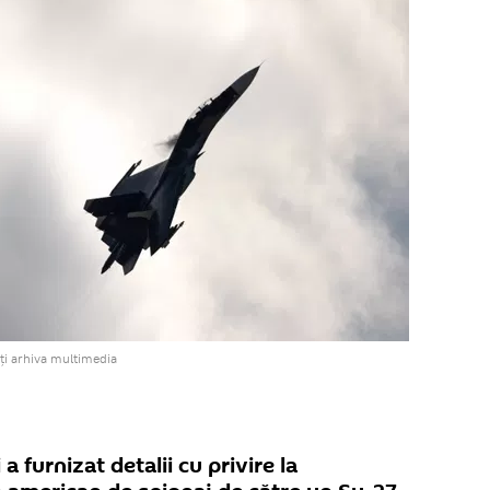
ți arhiva multimedia
 a furnizat detalii cu privire la