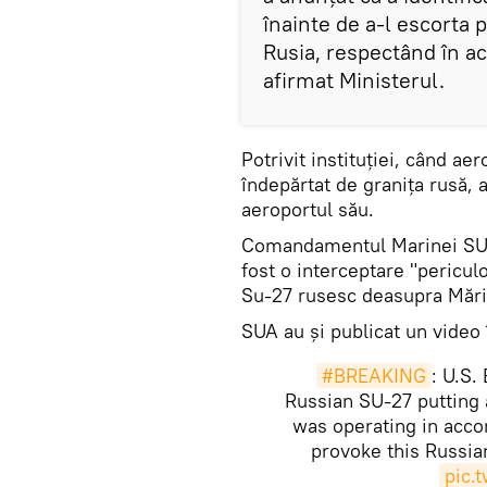
înainte de a-l escorta 
Rusia, respectând în ac
afirmat Ministerul.
Potrivit instituției, când a
îndepărtat de granița rusă, 
aeroportul său.
Comandamentul Marinei SUA î
fost o interceptare "pericul
Su-27 rusesc deasupra Mări
SUA au și publicat un video 
#BREAKING
: U.S.
Russian SU-27 putting a
was operating in acco
provoke this Russian
pic.