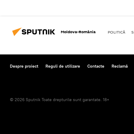
Moldova-România
POLITICĂ
S
Despre proiect
Reguli de utilizare
Contacte
Reclamă
© 2026 Sputnik Toate drepturile sunt garantate. 18+