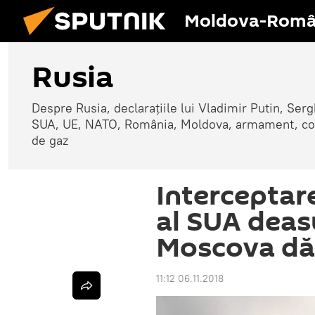
Moldova-Româ
Rusia
Despre Rusia, declarațiile lui Vladimir Putin, Sergh
SUA, UE, NATO, România, Moldova, armament, confli
de gaz
Interceptar
al SUA deas
Moscova dă 
11:12 06.11.2018