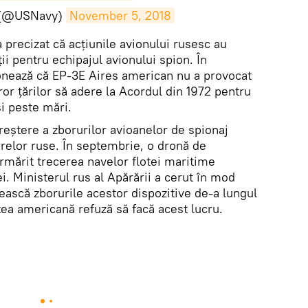
 (@USNavy)
November 5, 2018
precizat că acțiunile avionului rusesc au
ii pentru echipajul avionului spion. În
ionează că EP-3E Aires american nu a provocat
ror țărilor să adere la Acordul din 1972 pentru
i peste mări.
creștere a zborurilor avioanelor de spionaj
erelor ruse. În septembrie, o dronă de
mărit trecerea navelor flotei maritime
. Ministerul rus al Apărării a cerut în mod
ească zborurile acestor dispozitive de-a lungul
rtea americană refuză să facă acest lucru.