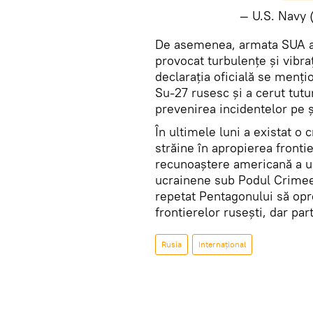
— U.S. Navy
​De asemenea, armata SUA a 
provocat turbulențe și vibraț
declarația oficială se menț
Su-27 rusesc și a cerut tutu
prevenirea incidentelor pe ș
În ultimele luni a existat o 
străine în apropierea fronti
recunoaștere americană a ur
ucrainene sub Podul Crimeei
repetat Pentagonului să opr
frontierelor rusești, dar pa
Rusia
Internaţional