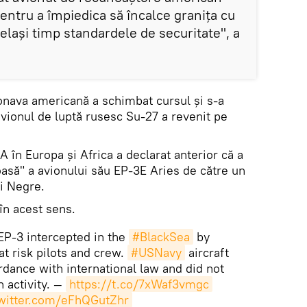
pentru a împiedica să încalce granița cu
elași timp standardele de securitate", a
eronava americană a schimbat cursul și s-a
avionul de luptă rusesc Su-27 a revenit pe
n Europa și Africa a declarat anterior că a
oasă" a avionului său EP-3E Aries de către un
i Negre.
în acest sens.
 EP-3 intercepted in the
#BlackSea
by
t risk pilots and crew.
#USNavy
aircraft
rdance with international law and did not
 activity. —
https://t.co/7xWaf3vmgc
twitter.com/eFhQGutZhr