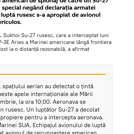
n american de spionaj de către un Su-27
 special negând declarația armatei
luptă rusesc s-a apropiat de avionul
riculos.
.
Sukhoi Su-27 rusesc, care a interceptat luni
-3Е Aries a Marinei americane lângă frontiera
ost la o distanță rezonabilă, a afirmat
l spațiului aerian au detectat o țintă
peste apele internaționale ale Mării
embrie, la ora 10:00. Aeronava se
an rusesc. Un luptător Su-27 a decolat
apropiere pentru a intercepta aeronava.
arinei SUA. Echipajul avionului de luptă
icat avionul de recunoaștere american