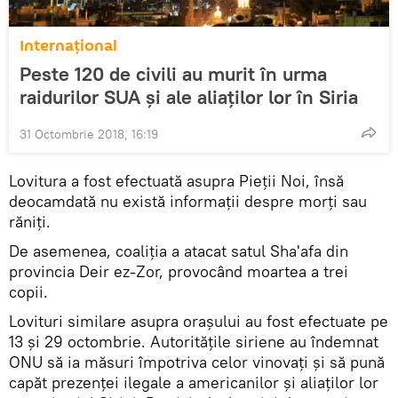
Internaţional
Peste 120 de civili au murit în urma
raidurilor SUA și ale aliaților lor în Siria
31 Octombrie 2018, 16:19
Lovitura a fost efectuată asupra Pieții Noi, însă
deocamdată nu există informații despre morți sau
răniți.
De asemenea, coaliția a atacat satul Sha'afa din
provincia Deir ez-Zor, provocând moartea a trei
copii.
Lovituri similare asupra orașului au fost efectuate pe
13 și 29 octombrie. Autoritățile siriene au îndemnat
ONU să ia măsuri împotriva celor vinovați și să pună
capăt prezenței ilegale a americanilor și aliaților lor