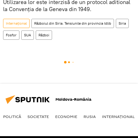
Utilizarea lor este interzisă de un protocol aditional
la Convenția de la Geneva din 1949.
Internaţional
Războiul din Siria. Tensiunile din provincia Idlib
Siria
Fosfor
SUA
Război
Moldova-România
POLITICĂ
SOCIETATE
ECONOMIE
RUSIA
INTERNAŢIONAL