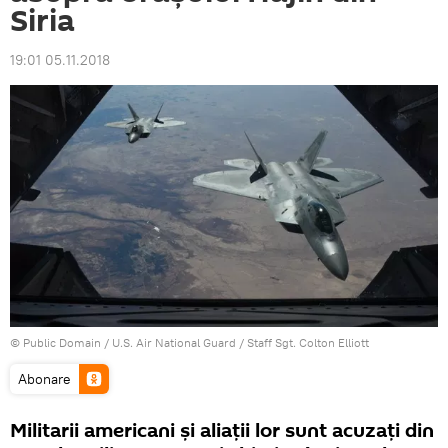
Siria
19:01 05.11.2018
©
Public Domain
/
U.S. Air National Guard / Staff Sgt. Colton Elliott
Abonare
Militarii americani și aliații lor sunt acuzați din