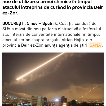
nou de utilizarea armei chimice în timpul
atacului întreprins de curând în provincia Deir
ez-Zor.
BUCUREȘTI, 5 nov – Sputnik
. Coaliția condusă de
SUA a mizat din nou pe forța distructivă a fosforului
alb, interzis de convențiile internaționale, în timpul
atacului aerian asupra orașului sirian Hajin, din
provincia Deir ez-Zor, anunță agenția de știri
SANA
.