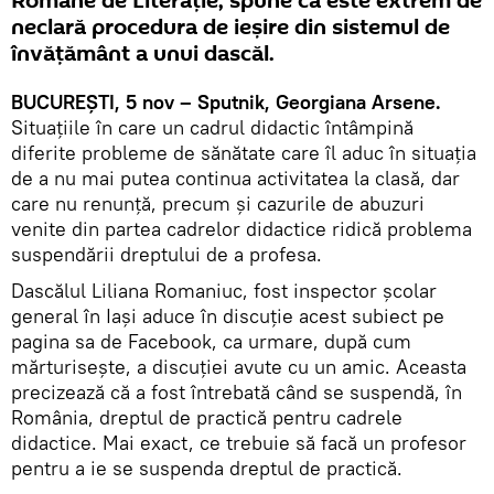
Române de Literaţie, spune că este extrem de
neclară procedura de ieşire din sistemul de
învăţământ a unui dascăl.
BUCUREŞTI, 5 nov – Sputnik, Georgiana Arsene.
Situaţiile în care un cadrul didactic întâmpină
diferite probleme de sănătate care îl aduc în situaţia
de a nu mai putea continua activitatea la clasă, dar
care nu renunţă, precum şi cazurile de abuzuri
venite din partea cadrelor didactice ridică problema
suspendării dreptului de a profesa.
Dascălul Liliana Romaniuc, fost inspector şcolar
general în Iaşi aduce în discuţie acest subiect pe
pagina sa de Facebook, ca urmare, după cum
mărturiseşte, a discuţiei avute cu un amic. Aceasta
precizează că a fost întrebată când se suspendă, în
România, dreptul de practică pentru cadrele
didactice. Mai exact, ce trebuie să facă un profesor
pentru a ie se suspenda dreptul de practică.