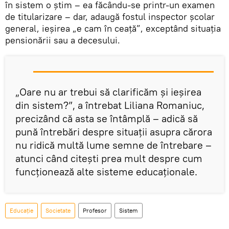
în sistem o ştim – ea făcându-se printr-un examen
de titularizare – dar, adaugă fostul inspector şcolar
general, ieşirea „e cam în ceaţă”, exceptând situaţia
pensionării sau a decesului.
„Oare nu ar trebui să clarificăm şi ieşirea
din sistem?”, a întrebat Liliana Romaniuc,
precizând că asta se întâmplă – adică să
pună întrebări despre situaţii asupra cărora
nu ridică multă lume semne de întrebare –
atunci când citeşti prea mult despre cum
funcţionează alte sisteme educaţionale.
Educație
Societate
Profesor
Sistem