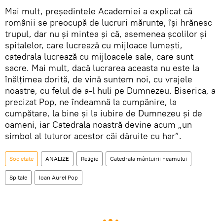
Mai mult, preşedintele Academiei a explicat că
românii se preocupă de lucruri mărunte, îşi hrănesc
trupul, dar nu şi mintea şi că, asemenea şcolilor şi
spitalelor, care lucrează cu mijloace lumeşti,
catedrala lucrează cu mijloacele sale, care sunt
sacre. Mai mult, dacă lucrarea aceasta nu este la
înălţimea dorită, de vină suntem noi, cu vrajele
noastre, cu felul de a-l huli pe Dumnezeu. Biserica, a
precizat Pop, ne îndeamnă la cumpănire, la
cumpătare, la bine şi la iubire de Dumnezeu şi de
oameni, iar Catedrala noastră devine acum „un
simbol al tuturor acestor căi dăruite cu har”.
Societate
ANALIZE
Religie
Catedrala mântuirii neamului
Spitale
Ioan Aurel Pop