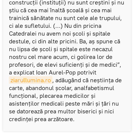
construcţii (instituţii) nu sunt creştini şi nu
ştiu că cea mai înaltă şcoală şi cea mai
trainică sănătate nu sunt cele ale trupului,
ci ale sufletului. (…) Nu din pricina
Catedralei nu avem noi şcoli şi spitale
destule, ci din alte pricini. Ba, aş spune că
nu lipsa de şcoli şi spitale este necazul
nostru cel mare acum, ci golirea lor de
profesori, de elevi suficienţi şi de medici”,
a explicat Ioan Aurel-Pop potrivit
ziarullumina.ro
, adăugând că neştiinţa de
carte, abandonul şcolar, analfabetismul
funcţional, plecarea medicilor şi
asistenţilor medicali peste mări şi ţări nu
se datorează prea multor biserici şi nici
credinţei prea arzătoare.