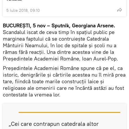
5 Iulie 2018, 09:10
BUCUREŞTI, 5 nov – Sputnik, Georgiana Arsene.
Scandalul iscat de ceva timp în spaţiul public pe
marginea faptului că se contruieşte Catedrala
Mântuirii Neamului, în loc de spitale şi şcoli nu a
rămas fără reacţii. Una dintre acestea vine de la
Preşedintele Academiei Române, Ioan Aurel-Pop.
Preşedintele Academiei Române spune că pe el, ca
istoric, denigrările şi cârtirile acestea nu îl miră prea
tare, fiindcă toate marile construcţii laice şi
religioase ale omenirii care ne încântă astăzi au fost
contestate la vremea lor.
„Cei care contrapun catedrala altor