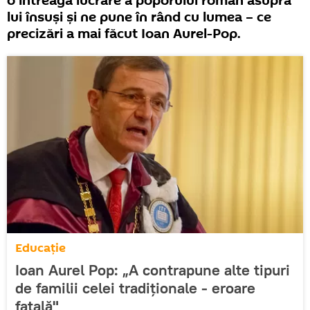
o întreagă lucrare a poporului român asupra
lui însuşi şi ne pune în rând cu lumea – ce
precizări a mai făcut Ioan Aurel-Pop.
Educație
Ioan Aurel Pop: „A contrapune alte tipuri
de familii celei tradiționale - eroare
fatală"