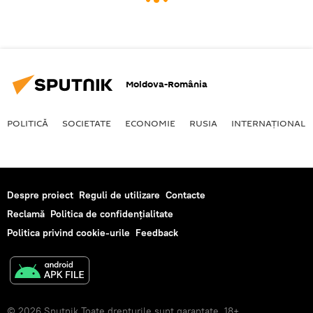
Moldova-România
POLITICĂ
SOCIETATE
ECONOMIE
RUSIA
INTERNAŢIONAL
Despre proiect
Reguli de utilizare
Contacte
Reclamă
Politica de confidențialitate
Politica privind cookie-urile
Feedback
© 2026 Sputnik Toate drepturile sunt garantate. 18+