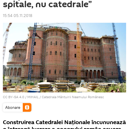
spitale, nu catedrale”
15:54 05.11.2018
CC BY-SA 4.0
/
MIHAIL
/ Catedrala Mântuirii Neamului Românesc
Abonare
Construirea Catedralei Naţionale încununează