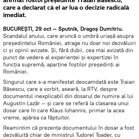
afirmat fostul președinte Traian Băsescu,
care a declarat că el ar lua o decizie radicală
imediat.
BUCUREȘTI, 29 oct — Sputnik, Dragoș Dumitriu.
Scandalul anului, care aruncă o umbră uriașă asupra
președintelui României, atrage nu doar noi dezvăluiri
ci și opinii avizate. Și, fără dubii, cea mai avizată din
punct de vedere al experienței și expertizei în
funcția supremă, aparține foștilor președinți ai
României.
Singurul care s-a manifestat deocamdată este Traian
Băsescu, care a vorbit, aseară, la RTV, despre
documentul inexplicabil din dosarul de numire al lui
Augustin Lazăr — și care se referă la clasarea unui
dosar care în care Klaus Iohannis, primar la acea
vreme, apărea ca făptuitor.
Reamintim că prezența documentului în dosar a fost
dezvăluită chiar de ministrul Tudorel Toader, cu