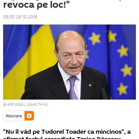
revoca pe loc!"
08:20 29.10.2018
© AFP 2024 / JOHN THYS
Abonare
"Nu îl văd pe Tudorel Toader ca mincinos", a