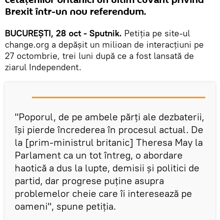
cetățenilor britanici un ultim cuvânt privind
Brexit într-un nou referendum.
BUCUREŞTI, 28 oct - Sputnik.
Petiția pe site-ul
change.org a depăşit un milioan de interacţiuni pe
27 octombrie, trei luni după ce a fost lansată de
ziarul Independent.
"Poporul, de pe ambele părți ale dezbaterii,
își pierde încrederea în procesul actual. De
la [prim-ministrul britanic] Theresa May la
Parlament ca un tot întreg, o abordare
haotică a dus la lupte, demisii și politici de
partid, dar progrese puţine asupra
problemelor cheie care îi interesează pe
oameni", spune petiția.