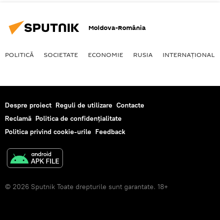
Moldova-România
POLITICĂ
SOCIETATE
ECONOMIE
RUSIA
INTERNAŢIONAL
Despre proiect
Reguli de utilizare
Contacte
Reclamă
Politica de confidențialitate
Politica privind cookie-urile
Feedback
© 2026 Sputnik Toate drepturile sunt garantate. 18+