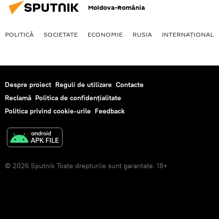
Moldova-România
POLITICĂ
SOCIETATE
ECONOMIE
RUSIA
INTERNAŢIONAL
Despre proiect
Reguli de utilizare
Contacte
Reclamă
Politica de confidențialitate
Politica privind cookie-urile
Feedback
© 2026 Sputnik Toate drepturile sunt garantate. 18+