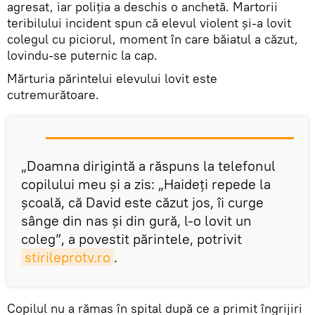
agresat, iar poliţia a deschis o anchetă. Martorii
teribilului incident spun că elevul violent şi-a lovit
colegul cu piciorul, moment în care băiatul a căzut,
lovindu-se puternic la cap.
Mărturia părintelui elevului lovit este
cutremurătoare.
„Doamna dirigintă a răspuns la telefonul
copilului meu şi a zis: „Haideţi repede la
şcoală, că David este căzut jos, îi curge
sânge din nas şi din gură, l-o lovit un
coleg”, a povestit părintele, potrivit
stirileprotv.ro
.
Copilul nu a rămas în spital după ce a primit îngrijiri