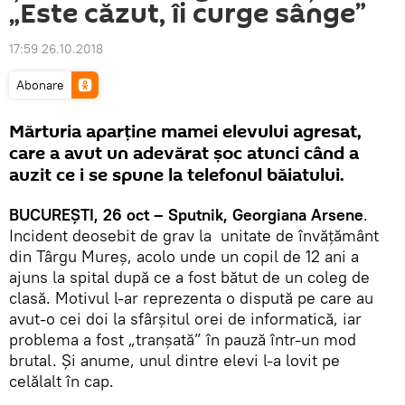
„Este căzut, îi curge sânge”
17:59 26.10.2018
Abonare
Mărturia aparţine mamei elevului agresat,
care a avut un adevărat şoc atunci când a
auzit ce i se spune la telefonul băiatului.
BUCUREŞTI, 26 oct – Sputnik, Georgiana Arsene
.
Incident deosebit de grav la unitate de învăţământ
din Târgu Mureş, acolo unde un copil de 12 ani a
ajuns la spital după ce a fost bătut de un coleg de
clasă. Motivul l-ar reprezenta o dispută pe care au
avut-o cei doi la sfârşitul orei de informatică, iar
problema a fost „tranşată” în pauză într-un mod
brutal. Şi anume, unul dintre elevi l-a lovit pe
celălalt în cap.