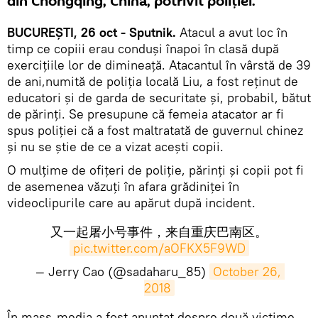
din Chongqing, China, potrivit poliției.
BUCUREȘTI, 26 oct - Sputnik.
Atacul a avut loc în
timp ce copiii erau conduși înapoi în clasă după
exercițiile lor de dimineață. Atacantul în vârstă de 39
de ani,numită de poliția locală Liu, a fost reținut de
educatori și de garda de securitate și, probabil, bătut
de părinți. Se presupune că femeia atacator ar fi
spus poliției că a fost maltratată de guvernul chinez
și nu se știe de ce a vizat acești copii.
O mulțime de ofițeri de poliție, părinți și copii pot fi
de asemenea văzuți în afara grădiniței în
videoclipurile care au apărut după incident.
又一起屠小号事件，来自重庆巴南区。
pic.twitter.com/aOFKX5F9WD
— Jerry Cao (@sadaharu_85)
October 26, 
2018
​În mass-media a fost anunțat despre două victime