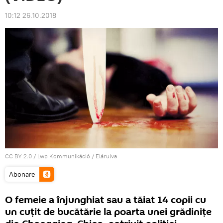
10:12 26.10.2018
CC BY 2.0
/
Lwp Kommunikáció
/
Elárulva
Abonare
O femeie a înjunghiat sau a tăiat 14 copii cu
un cuțit de bucătărie la poarta unei grădinițe