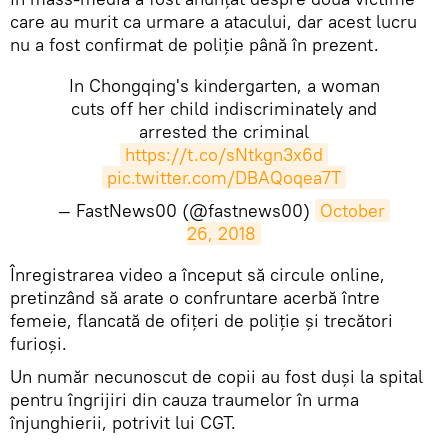
care au murit ca urmare a atacului, dar acest lucru
nu a fost confirmat de poliție până în prezent.
In Chongqing's kindergarten, a woman
cuts off her child indiscriminately and
arrested the criminal
https://t.co/sNtkgn3x6d
pic.twitter.com/DBAQoqea7T
— FastNews00 (@fastnews00)
October 
26, 2018
​Înregistrarea video a început să circule online,
pretinzând să arate o confruntare acerbă între
femeie, flancată de ofițeri de poliție și trecători
furioși.
Un număr necunoscut de copii au fost duși la spital
pentru îngrijiri din cauza traumelor în urma
înjunghierii, potrivit lui CGT.