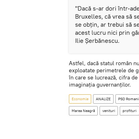
"Dacă s-ar dori într-ad
Bruxelles, că vrea să se
se obțin, ar trebui să s
acest lucru nici prin g
Ilie Șerbănescu.
Astfel, dacă statul român nu
exploatate perimetrele de g
în care se lucrează, cifra d
imaginația guvernanților.
Economie
ANALIZE
PSD Romani
Marea Neagră
venituri
profituri