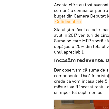
Aceste cifre au fost avansat
comună a comisiilor pentru 
buget din Camera Deputațil
Cotidianul.ro
.
Statul și-a făcut calcule fo
avut în 2017 venituri de circ
Suma pe care MFP speră să 
depășește 20% din totalul ven
unul apreciabil.
Încasăm redevențe. D
Dar observăm că suma de apr
componente. Dacă în privinț
crede că vom încasa cele 5 
măsură va fi încasat restul 
și impozitul suplimentar.