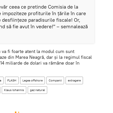
evăr ceea ce pretinde Comisia de la
 impoziteze profiturile în țările în care
e desființeze paradisurile fiscale! Or,
ând să fie avut în vedere!" – semnalează
 va fi foarte atent la modul cum sunt
aze din Marea Neagră, dar și la regimul fiscal
e 14 miliarde de dolari va rămâne doar în
a
FLASH
Legea offshore
Companii
extragere
Klaus Iohannis
gaz natural