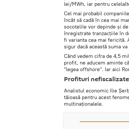
lei/MWh, iar pentru celelalt
Cel mai probabil companiile 
încât să cadă în cea mai mar
socotelile vor depinde și de 
înregistrate tranzacțiile în 
fi varianta cea mai fericită
sigur dacă această suma va fi
Când vedem cifra de 4,5 mil
profit, ne aducem aminte că
"legea offshore". Iar aici R
Profituri nefiscalizat
Analistul economic Ilie Șer
tăioasă pentru acest fenom
multinaționalele.