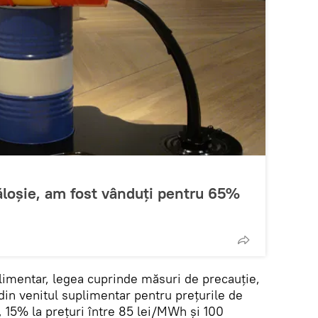
ăloșie, am fost vânduți pentru 65%
plimentar, legea cuprinde măsuri de precauție,
n venitul suplimentar pentru preţurile de
, 15% la preţuri între 85 lei/MWh şi 100