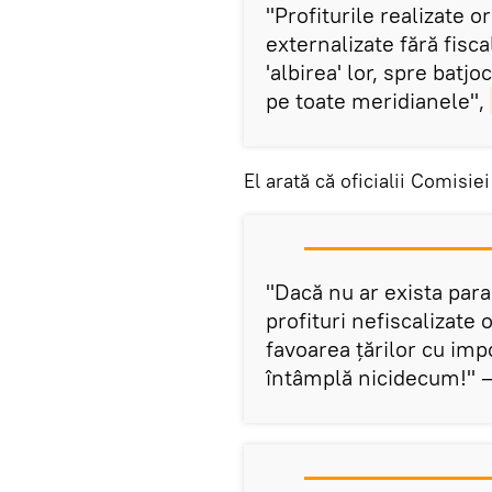
"Profiturile realizate o
externalizate fără fisca
'albirea' lor, spre batjo
pe toate meridianele",
El arată că oficialii Comisi
"Dacă nu ar exista parad
profituri nefiscalizate o
favoarea țărilor cu imp
întâmplă nicidecum!" – 