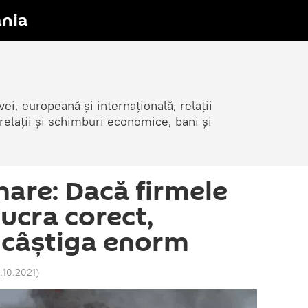
nia
i, europeană și internațională, relații
elații și schimburi economice, bani și
mare: Dacă firmele
lucra corect,
 câștiga enorm
7.10.2021
)