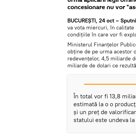
urma aplicării legii offs
concesionare nu vor "as
BUCUREȘTI, 24 oct – Sputni
va vota miercuri, în calitate
condiţiile în care vor fi ex
Ministerul Finanțelor Publi
obține de pe urma acestor o
redevențelor, 4,5 miliarde d
miliarde de dolari ce rezult
În total vor fi 13,8 mil
estimată la o o producț
și un preț de valorific
statului este undeva l