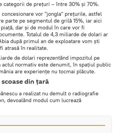
e categorii de prețuri – între 30% și 70%.
concesionare vor "jongla" prețurile, astfel
e parte pe segmentul de grilă 15%, iar aici
piață, dar și de modul în care vor fi
documente. Totalul de 4,3 miliarde de dolari ar
. Abia după primul an de exploatare vom ști
 atrasă în realitate.
iarde de dolari reprezentând impozitul pe
 actul normativ este denumit, în spațiul public
omânia are experiențe nu tocmai plăcute.
e scoase din țară
bănescu a realizat nu demult o radiografie
en, devoalând modul cum lucrează