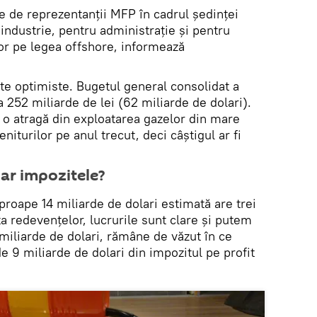
e de reprezentanții MFP în cadrul ședinței
industrie, pentru administrație și pentru
or pe legea offshore, informează
arte optimiste. Bugetul general consolidat a
a 252 miliarde de lei (62 miliarde de dolari).
o atragă din exploatarea gazelor din mare
iturilor pe anul trecut, deci câștigul ar fi
ar impozitele?
oape 14 miliarde de dolari estimată are trei
a redevențelor, lucrurile sunt clare și putem
miliarde de dolari, rămâne de văzut în ce
de 9 miliarde de dolari din impozitul pe profit