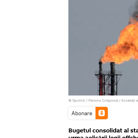
© Sputnik / Рамиль Ситдиков
/
Accesați 
Abonare
Bugetul consolidat al st