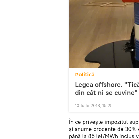
Politică
Legea offshore. "Tic
din cât ni se cuvine"
10 Iulie 2018, 15:25
În ce privește impozitul su
și anume procente de 30% di
până la 85 lei/MWh inclusiv