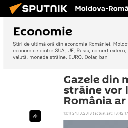
Moldova-Româ
Economie
Știri de ultimă oră din economia României, Moldove
economice dintre SUA, UE, Rusia, comerț extern, r
valută, monede străine, EURO, Dolar, bani
Gazele din 
străine vor 
România ar
13:11 24.10.2018
(actualizat:
18:42 1