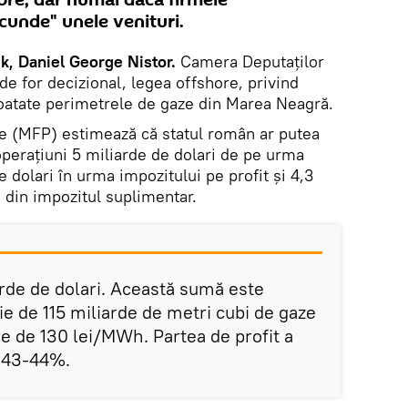
hore, dar numai dacă firmele
cunde" unele venituri.
k, Daniel George Nistor.
Camera Deputaţilor
 de for decizional, legea offshore, privind
ploatate perimetrele de gaze din Marea Neagră.
ce (MFP) estimează că statul român ar putea
perațiuni 5 miliarde de dolari de pe urma
e dolari în urma impozitului pe profit și 4,3
ă din impozitul suplimentar.
iarde de dolari. Această sumă este
ie de 115 miliarde de metri cubi de gaze
are de 130 lei/MWh. Partea de profit a
a 43-44%.