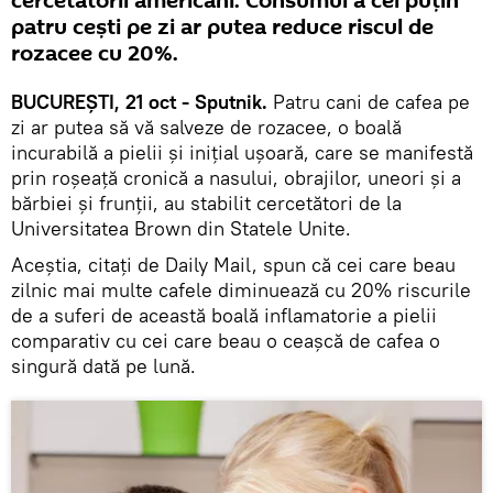
cercetătorii americani. Consumul a cel puțin
patru cești pe zi ar putea reduce riscul de
rozacee cu 20%.
BUCUREŞTI, 21 oct - Sputnik.
Patru cani de cafea pe
zi ar putea să vă salveze de rozacee, o boală
incurabilă a pielii și inițial ușoară, care se manifestă
prin roșeață cronică a nasului, obrajilor, uneori și a
bărbiei și frunţii, au stabilit cercetători de la
Universitatea Brown din Statele Unite.
Aceştia, citaţi de Daily Mail, spun că cei care beau
zilnic mai multe cafele diminuează cu 20% riscurile
de a suferi de această boală inflamatorie a pielii
comparativ cu cei care beau o ceașcă de cafea o
singură dată pe lună.