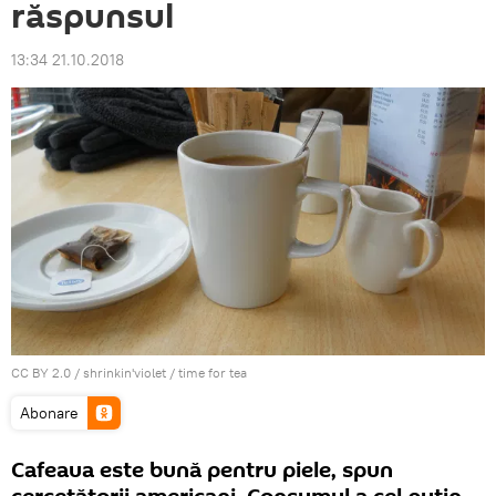
răspunsul
13:34 21.10.2018
CC BY 2.0
/
shrinkin'violet
/
time for tea
Abonare
Cafeaua este bună pentru piele, spun