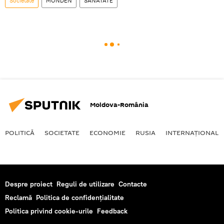
Societate
MONDEN
SĂNĂTATE
Moldova-România
POLITICĂ
SOCIETATE
ECONOMIE
RUSIA
INTERNAŢIONAL
Despre proiect
Reguli de utilizare
Contacte
Reclamă
Politica de confidențialitate
Politica privind cookie-urile
Feedback