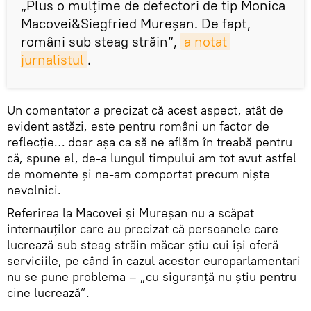
„Plus o mulţime de defectori de tip Monica
Macovei&Siegfried Mureşan. De fapt,
români sub steag străin”,
a notat 
jurnalistul
.
Un comentator a precizat că acest aspect, atât de
evident astăzi, este pentru români un factor de
reflecţie… doar aşa ca să ne aflăm în treabă pentru
că, spune el, de-a lungul timpului am tot avut astfel
de momente şi ne-am comportat precum nişte
nevolnici.
Referirea la Macovei şi Mureşan nu a scăpat
internauţilor care au precizat că persoanele care
lucrează sub steag străin măcar ştiu cui îşi oferă
serviciile, pe când în cazul acestor europarlamentari
nu se pune problema – „cu siguranţă nu ştiu pentru
cine lucrează”.