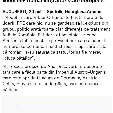
liderii PPE României şi altor state europene.
BUCUREŞTI, 20 oct – Sputnik, Georgiana Arsene.
„Modul în care Viktor Orban este ţinut în braţe de
lideriii PPE care nici nu se gândesc să îl excludă din
grupul politic arată foarte clar diferenţa de tratament
faţă de România. Şi liderii ei nevolnici”, spune
Andronic într-o postare pe Facebook care a adunat
numeroase comentarii şi distribuiri, fapt care arată
că românii s-au săturat ca statul lor să fie mereu
„ciuca bătăilor”.
Mai exact, precizează Andronic, vorbim despre o
ţară care a făcut parte din Imperiul Austro-Ungar şi
care este sprijinită acum de Germania, Austria,
Cehia, Slovacia etc. şi România, care este ciuca
bătăilor.