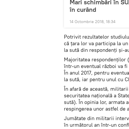
Mari schimbări în SU
în curând
14 Octombrie 2018, 18:34
Potrivit rezultatelor studiul
că țara lor va participa la un
la sută din respondenți și-a
Majoritatea respondenților (
într-un eventual război va fi
În anul 2017, pentru eventua
la sută, iar pentru unul cu C
În afară de această, militar
securitatea națională a Stat
sută). În opinia lor, armata
respingerea unor astfel de a
Jumătate din militarii interv
în următorul an într-un confl