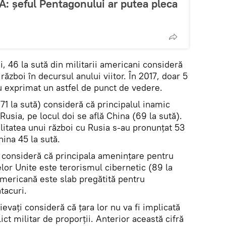
A: șeful Pentagonului ar putea pleca
ui, 46 la sută din militarii americani consideră
 război în decursul anului viitor. În 2017, doar 5
u exprimat un astfel de punct de vedere.
71 la sută) consideră că principalul inamic
 Rusia, pe locul doi se află China (69 la sută).
litatea unui război cu Rusia s-au pronunțat 53
hina 45 la sută.
ii consideră că principala amenințare pentru
elor Unite este terorismul cibernetic (89 la
 americană este slab pregătită pentru
tacuri.
ievați consideră că țara lor nu va fi implicată
ict militar de proporții. Anterior această cifră