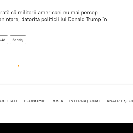
rată că militarii americani nu mai percep
nțare, datorită politicii lui Donald Trump în
SUA
Sondaj
OCIETATE
ECONOMIE
RUSIA
INTERNAŢIONAL
ANALIZE ȘI OP