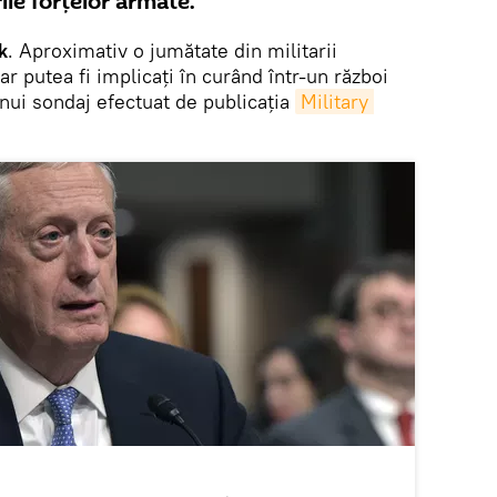
ile forțelor armate.
k
. Aproximativ o jumătate din militarii
 putea fi implicați în curând într-un război
unui sondaj efectuat de publicația
Military 