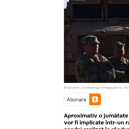
© Sputnik / Александр Имедашвили
/
Ac
Abonare
Aproximativ o jumătate 
vor fi implicate într-un 