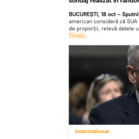
sondaj realizat în rândur
BUCUREȘTI, 18 oct – Sputni
american consideră că SUA ar
de proporții, relevă datele 
Times
.
Internaţional