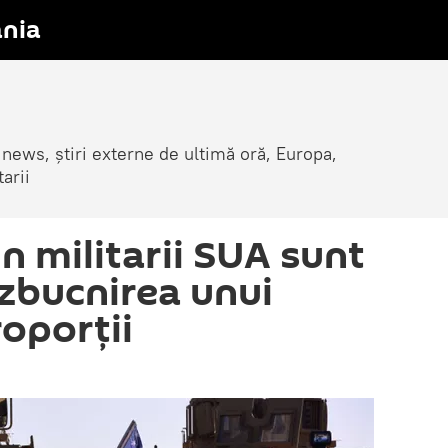
nia
 news, știri externe de ultimă oră, Europa,
arii
n militarii SUA sunt
izbucnirea unui
roporții