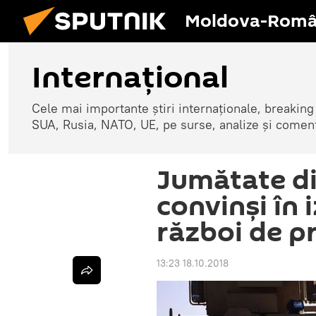
Moldova-Româ
Internaţional
Cele mai importante știri internaționale, breaking
SUA, Rusia, NATO, UE, pe surse, analize și coment
Jumătate di
convinși în 
război de p
13:23 18.10.2018