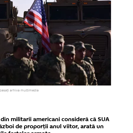
cesați arhiva multimedia
din militarii americani consideră că SUA
război de proporții anul viitor, arată un