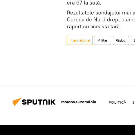
era 67 la sută.
Rezultatele sondajului mai a
Coreea de Nord drept o ameni
raport cu această țară.
Internaţional
Militari
Război
Moldova-România
POLITICĂ
S