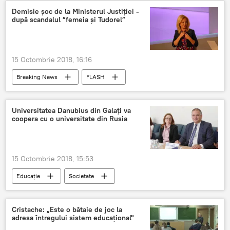
Demisie șoc de la Ministerul Justiției -
după scandalul ”femeia și Tudorel”
15 Octombrie 2018, 16:16
Breaking News
FLASH
PSD Romania
Politică
Demisie
Ministerul Justiției
Universitatea Danubius din Galați va
coopera cu o universitate din Rusia
15 Octombrie 2018, 15:53
Educație
Societate
Relațiile româno-ruse
Galați
Voronej
Cooperare
România
Cristache: „Este o bătaie de joc la
adresa întregului sistem educaţional"
Rusia