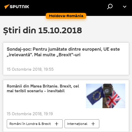
Moldova-România
Știri din 15.10.2018
Sondaj-şoc: Pentru jumătate dintre europeni, UE este
„irelevantă". Mai multe „Brexit"-uri
15 Octombrie 2018, 19:55
Românii din Marea Britanie. Brexit, cel
mai teribil scenariu - inevitabil
15 Octombrie 2018, 19:19
Români în Londra & Brexit
Internaţional