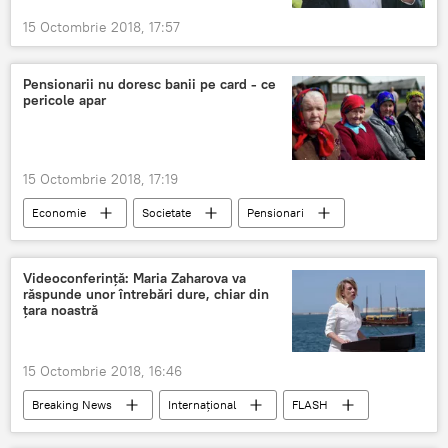
15 Octombrie 2018, 17:57
Pensionarii nu doresc banii pe card - ce
pericole apar
15 Octombrie 2018, 17:19
Economie
Societate
Pensionari
Pensii
Videoconferință: Maria Zaharova va
răspunde unor întrebări dure, chiar din
țara noastră
15 Octombrie 2018, 16:46
Breaking News
Internaţional
FLASH
Rusia
Moldova
Politică