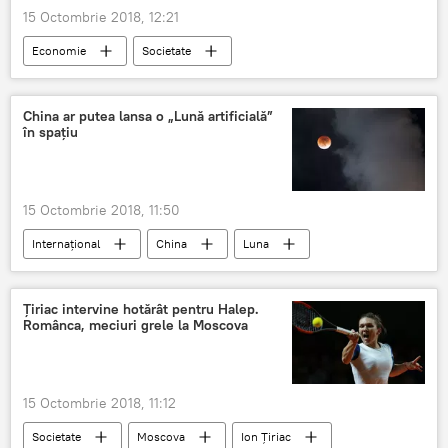
15 Octombrie 2018, 12:21
Economie
Societate
Confederaţia Sindicală Cartel Alfa
sărăcie
Eurostat
România
China ar putea lansa o „Lună artificială”
în spațiu
15 Octombrie 2018, 11:50
Internaţional
China
Luna
Țiriac intervine hotărât pentru Halep.
Românca, meciuri grele la Moscova
15 Octombrie 2018, 11:12
Societate
Moscova
Ion Țiriac