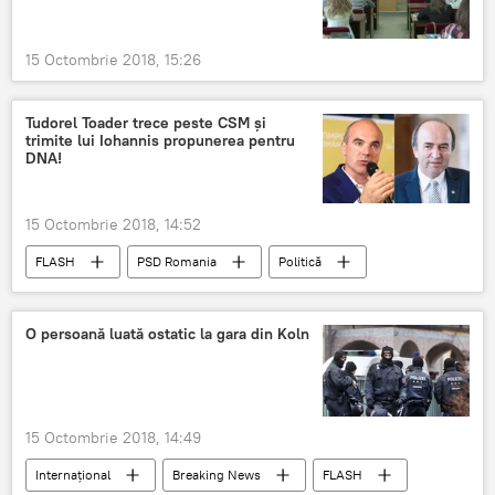
15 Octombrie 2018, 15:26
Tudorel Toader trece peste CSM și
trimite lui Iohannis propunerea pentru
DNA!
15 Octombrie 2018, 14:52
FLASH
PSD Romania
Politică
Toader Tudorel
DNA
Propunere
Klaus Iohannis
O persoană luată ostatic la gara din Koln
15 Octombrie 2018, 14:49
Internaţional
Breaking News
FLASH