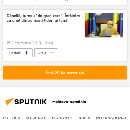
Simona Halep
Cupa Kremlinului
tenis
România
Dăncilă, turneu "de grad zero". Întâlnire
cu unul dintre marii lideri ai lumii
15 Octombrie 2018, 10:44
Politică
Turcia
Emiratele Arabe Unite
Kuweit
Recep Tayyip Erdogan
Viorica Dăncilă
Încă 20 de materiale
prim-ministru
întrevedere
România
Moldova-România
POLITICĂ
SOCIETATE
ECONOMIE
RUSIA
INTERNAŢIONAL