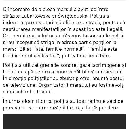
O încercare de a bloca marșul a avut loc între
străzile Lubartowska și Świętoduska. Poliția a
îndemnat protestatarii să elibereze strada, pentru că
desfăurarea manifestațiilor în acest loc este ilegală.
Oponenții marșului nu au răspuns la somațiile poliții
și au început să strige în adresa participanților la
mars: "Băiat, fată, familie normală", "Familia este
fundamentul civilizației", potrivit sursei citate.
Poliția a utilizat grenade sonore, gaze lacrimogene și
tunuri cu apă pentru a pune capăt blocării marșului.
În direcția polițiștilor au zburat pietre, anunță postul
de televiziune. Organizatorii marșului au fost nevoiți
să-și schimbe traseul.
În urma ciocnirilor cu poliția au fost reținute zeci de
persoane, care urmează să fie trași la răspundere.