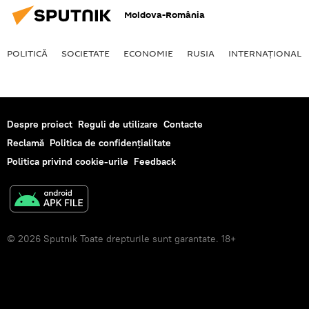
Moldova-România
POLITICĂ
SOCIETATE
ECONOMIE
RUSIA
INTERNAŢIONAL
Despre proiect
Reguli de utilizare
Contacte
Reclamă
Politica de confidențialitate
Politica privind cookie-urile
Feedback
© 2026 Sputnik Toate drepturile sunt garantate. 18+