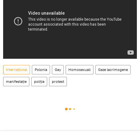
Internaţional
Polonia
Gay
Homosexuali
Gaze lacrimogene
manifestație
poliția
protest