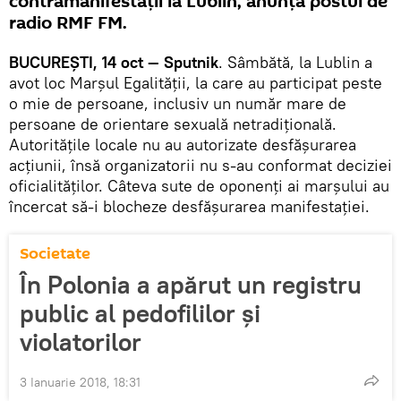
contramanifestații la Lublin, anunță postul de
radio RMF FM.
BUCUREȘTI, 14 oct — Sputnik
. Sâmbătă, la Lublin a
avot loc Marșul Egalității, la care au participat peste
o mie de persoane, inclusiv un număr mare de
persoane de orientare sexuală netradițională.
Autoritățile locale nu au autorizate desfășurarea
acțiunii, însă organizatorii nu s-au conformat deciziei
oficialităților. Câteva sute de oponenți ai marșului au
încercat să-i blocheze desfășurarea manifestației.
Societate
În Polonia a apărut un registru
public al pedofililor și
violatorilor
3 Ianuarie 2018, 18:31