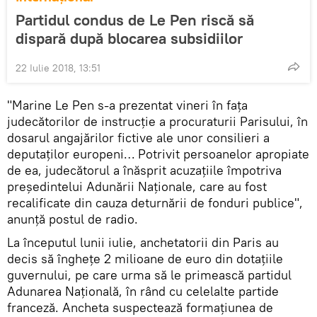
Partidul condus de Le Pen riscă să
dispară după blocarea subsidiilor
22 Iulie 2018, 13:51
"Marine Le Pen s-a prezentat vineri în fața
judecătorilor de instrucție a procuraturii Parisului, în
dosarul angajărilor fictive ale unor consilieri a
deputaților europeni… Potrivit persoanelor apropiate
de ea, judecătorul a înăsprit acuzațiile împotriva
președintelui Adunării Naționale, care au fost
recalificate din cauza deturnării de fonduri publice",
anunță postul de radio.
La începutul lunii iulie, anchetatorii din Paris au
decis să înghețe 2 milioane de euro din dotațiile
guvernului, pe care urma să le primească partidul
Adunarea Națională, în rând cu celelalte partide
franceză. Ancheta suspectează formațiunea de