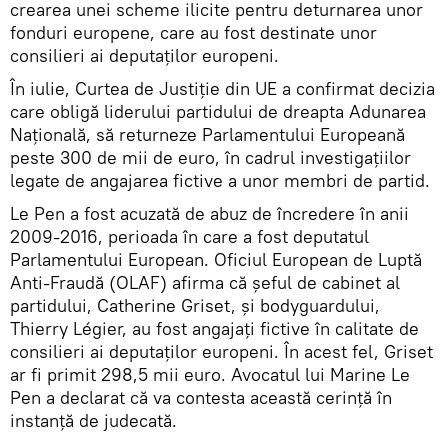
crearea unei scheme ilicite pentru deturnarea unor
fonduri europene, care au fost destinate unor
consilieri ai deputaților europeni.
În iulie, Curtea de Justiție din UE a confirmat decizia
care obligă liderului partidului de dreapta Adunarea
Națională, să returneze Parlamentului Europeană
peste 300 de mii de euro, în cadrul investigațiilor
legate de angajarea fictive a unor membri de partid.
Le Pen a fost acuzată de abuz de încredere în anii
2009-2016, perioada în care a fost deputatul
Parlamentului European. Oficiul European de Luptă
Anti-Fraudă (OLAF) afirma că șeful de cabinet al
partidului, Catherine Griset, și bodyguardului,
Thierry Légier, au fost angajați fictive în calitate de
consilieri ai deputaților europeni. În acest fel, Griset
ar fi primit 298,5 mii euro. Avocatul lui Marine Le
Pen a declarat că va contesta această cerință în
instanță de judecată.