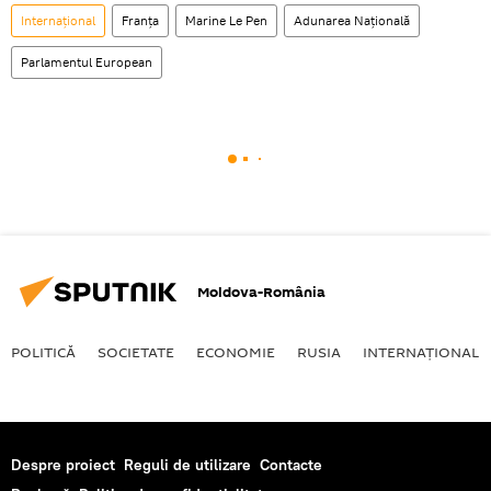
Internaţional
Franța
Marine Le Pen
Adunarea Națională
Parlamentul European
Moldova-România
POLITICĂ
SOCIETATE
ECONOMIE
RUSIA
INTERNAŢIONAL
Despre proiect
Reguli de utilizare
Contacte