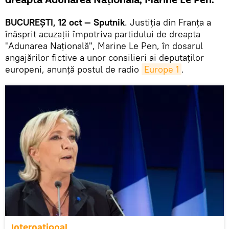
dreapta Adunarea Națională, Marine Le Pen.
BUCUREȘTI, 12 oct — Sputnik
. Justiția din Franța a
înăsprit acuzații împotriva partidului de dreapta
"Adunarea Națională", Marine Le Pen, în dosarul
angajărilor fictive a unor consilieri ai deputaților
europeni, anunță postul de radio
Europe 1
.
Internaţional