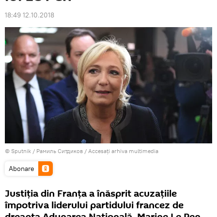
18:49 12.10.2018
© Sputnik / Рамиль Ситдиков
/
Accesați arhiva multimedia
Abonare
Justiția din Franța a înăsprit acuzațiile
împotriva liderului partidului francez de