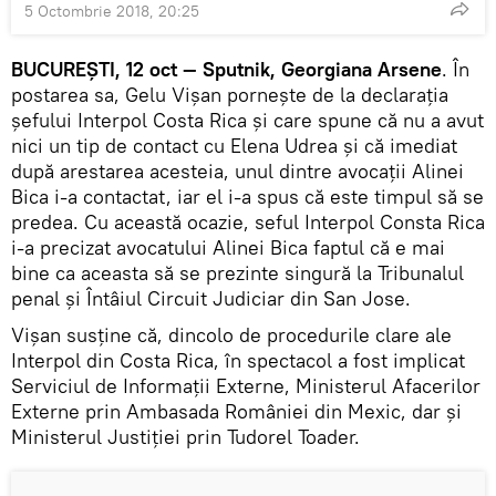
5 Octombrie 2018, 20:25
BUCUREŞTI, 12 oct — Sputnik, Georgiana Arsene
. În
postarea sa, Gelu Vişan porneşte de la declaraţia
şefului Interpol Costa Rica şi care spune că nu a avut
nici un tip de contact cu Elena Udrea şi că imediat
după arestarea acesteia, unul dintre avocaţii Alinei
Bica i-a contactat, iar el i-a spus că este timpul să se
predea. Cu această ocazie, seful Interpol Consta Rica
i-a precizat avocatului Alinei Bica faptul că e mai
bine ca aceasta să se prezinte singură la Tribunalul
penal şi Întâiul Circuit Judiciar din San Jose.
Vişan susţine că, dincolo de procedurile clare ale
Interpol din Costa Rica, în spectacol a fost implicat
Serviciul de Informaţii Externe, Ministerul Afacerilor
Externe prin Ambasada României din Mexic, dar şi
Ministerul Justiţiei prin Tudorel Toader.