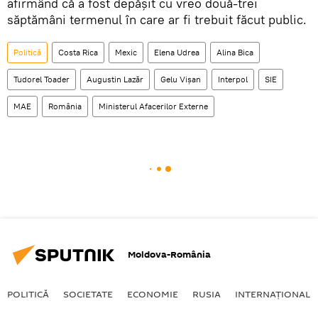
afirmând că a fost depăşit cu vreo două-trei
săptămâni termenul în care ar fi trebuit făcut public.
Politică
Costa Rica
Mexic
Elena Udrea
Alina Bica
Tudorel Toader
Augustin Lazăr
Gelu Vişan
Interpol
SIE
MAE
România
Ministerul Afacerilor Externe
Moldova-România
POLITICĂ
SOCIETATE
ECONOMIE
RUSIA
INTERNAŢIONAL