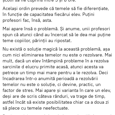
Acelaşi ordin prevede că temele să fie diferenţiate,
în funcţie de capacitatea fiecărui elev. Puţini
profesori fac, însă, asta.
Mai apare însă o problemă. Şi anume, unii profesori
spun că atunci când au încercat să le dea mai puţine
teme copiilor, părinţii au ripostat.
Nu există o soluţie magică la această problemă, aşa
cum nici eliminarea temelor nu este o rezolvare. Mai
mult, dacă un elev întâmpină probleme în a rezolva
sarcinile d elucru primite acasă, atunci acesta va
petrece un timp mai mare pentru a le rezolva. Deci
încadrarea într-o anumită perioadă a rezolvării
temelor nu este o soluţie, ci devine, practic, un
factor de stres. Mai apare şi varianta în care un elev,
deşi are de scris câteva rânduri, va trage de timp,
astfel încât să existe posibilitatea chiar ca a doua zi
să plece cu temele neefectuate.