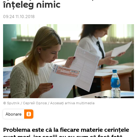
înţeleg nimic
09:24 11.10.2018
© Sputnik / Сергей Орлов
/
Accesați arhiva multimedia
Abonare
Problema este că la fiecare materie cerinţele