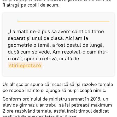
îi atragă pe copiii de acum.
„La mate ne-a pus să avem caiet de teme
separat şi unul de clasă. Aici am la
geometrie o temă, a fost destul de lungă,
după cum se vede. Am rezolvat-o cam într-
o oră", spune o elevă, citată de
stirileprotv.ro
.
Un alt şcolar spune că încearcă să îşi rezolve temele
pe repede înainte şi ajunge să nu priceapă nimic.
Conform ordinului de ministru semnat în 2016, un
elev de gimnaziu ar trebui să îşi petreacă maximum
2 ore rezolvând temele, astfel încât timpul dedicat
şcolii să fie cuprins între 5 şi 8 ore.