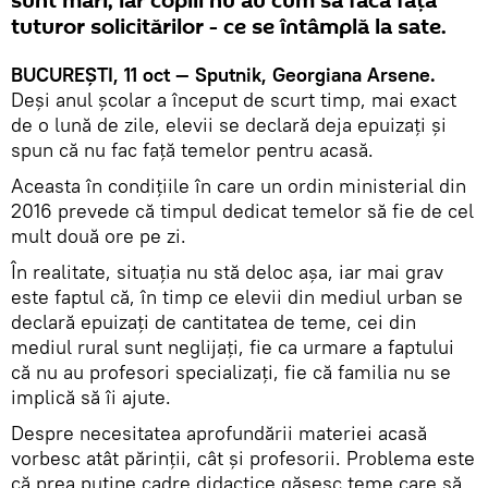
sunt mari, iar copiii nu au cum să facă faţă
tuturor solicitărilor - ce se întâmplă la sate.
BUCUREŞTI, 11 oct — Sputnik, Georgiana Arsene.
Deşi anul şcolar a început de scurt timp, mai exact
de o lună de zile, elevii se declară deja epuizaţi şi
spun că nu fac faţă temelor pentru acasă.
Aceasta în condiţiile în care un ordin ministerial din
2016 prevede că timpul dedicat temelor să fie de cel
mult două ore pe zi.
În realitate, situaţia nu stă deloc aşa, iar mai grav
este faptul că, în timp ce elevii din mediul urban se
declară epuizaţi de cantitatea de teme, cei din
mediul rural sunt neglijaţi, fie ca urmare a faptului
că nu au profesori specializaţi, fie că familia nu se
implică să îi ajute.
Despre necesitatea aprofundării materiei acasă
vorbesc atât părinţii, cât şi profesorii. Problema este
că prea puţine cadre didactice găsesc teme care să