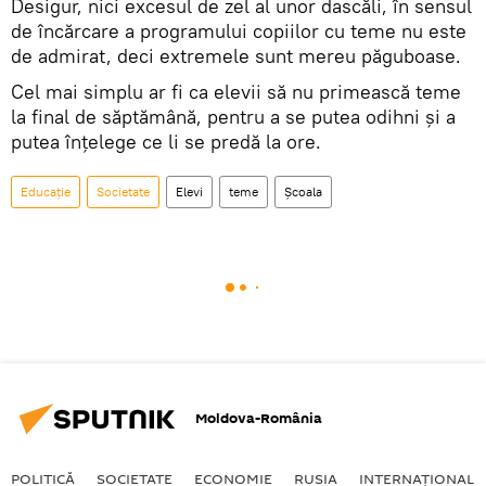
Desigur, nici excesul de zel al unor dascăli, în sensul
de încărcare a programului copiilor cu teme nu este
de admirat, deci extremele sunt mereu păguboase.
Cel mai simplu ar fi ca elevii să nu primească teme
la final de săptămână, pentru a se putea odihni şi a
putea înţelege ce li se predă la ore.
Educație
Societate
Elevi
teme
Școala
Moldova-România
POLITICĂ
SOCIETATE
ECONOMIE
RUSIA
INTERNAŢIONAL