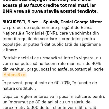
acesta și au făcut credite tot mai mari, iar
BNR vrea să pună stavilă acestei tendințe.
BUCUREȘTI, 9 oct — Sputnik, Daniel George Nistor.
Un proiect de reglementare pregătit de Banca
Națională a României (BNR), care va schimba din
temelii regulile de acordare a creditelor pentru
populaţie, ar putea fi dat publicității de săptămâna
viitoare.
Potrivit deciziei ce urmează să intre în vigoare, nu
vom mai putea să ne facem rate mai mari de 40%
din venituri, pragul scăzând astfel substanțial, scrie
Antena3.ro
.
În prezent, pragul este de 60-70%, în funcție de
natura creditului.
După ce reglementarea va fi pusă în aplicare, pentru
un împrumut pe 30 de ani şi cu un salariu de
aproximativ 5.000 de lei, clienţii vor plăti o rată