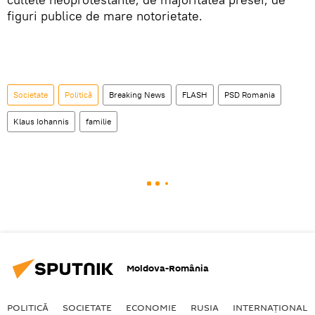
figuri publice de mare notorietate.
Societate
Politică
Breaking News
FLASH
PSD Romania
Klaus Iohannis
familie
Moldova-România
POLITICĂ
SOCIETATE
ECONOMIE
RUSIA
INTERNAŢIONAL