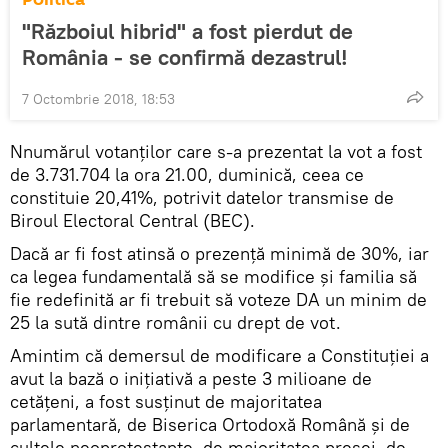
"Războiul hibrid" a fost pierdut de
România - se confirmă dezastrul!
7 Octombrie 2018, 18:53
Nnumărul votanţilor care s-a prezentat la vot a fost
de 3.731.704 la ora 21.00, duminică, ceea ce
constituie 20,41%, potrivit datelor transmise de
Biroul Electoral Central (BEC). ​
Dacă ar fi fost atinsă o prezenţă minimă de 30%, iar
ca legea fundamentală să se modifice şi familia să
fie redefinită ar fi trebuit să voteze DA un minim de
25 la sută dintre românii cu drept de vot.
Amintim că demersul de modificare a Constituţiei a
avut la bază o inițiativă a peste 3 milioane de
cetățeni, a fost susținut de majoritatea
parlamentară, de Biserica Ortodoxă Română și de
cultele neoprotestante, de majoritatea presei, de