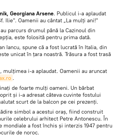
nik, Georgiana Arsene
. Publicul i-a aplaudat
Sf. Ilie". Oamenii au cântat „La mulţi ani!"
i au parcurs drumul până la Cazinoul din
epţia, este folosită pentru prima dată.
an Iancu, spune că a fost lucrată în Italia, din
e unicat în ţara noastră. Trăsura a fost trasă
a, mulţimea i-a aplaudat. Oamenii au aruncat
ax.ro
.
inaţi de foarte mulţi oameni. Un bărbat
oprit şi i-a adresat câteva cuvinte fostului
salutat scurt de la balcon pe cei prezenţi.
ădire simbol a acestui oraş, fiind construit
nurile celebrului arhitect Petre Antonescu. În
 mondiale a fost închis şi interzis 1947 pentru
jocurile de noroc.