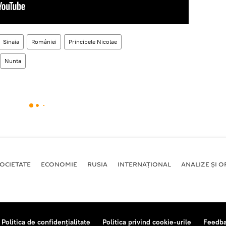
Sinaia
României
Principele Nicolae
Nunta
OCIETATE
ECONOMIE
RUSIA
INTERNAŢIONAL
ANALIZE ȘI OP
Politica de confidențialitate
Politica privind cookie-urile
Feedb