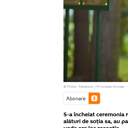
© Photo :
Facebook / Principele Nicolae
Abonare
S-a încheiat ceremonia re
alături de soţia sa, au p