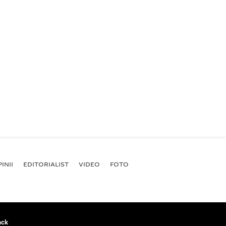
INII
EDITORIALIST
VIDEO
FOTO
ack