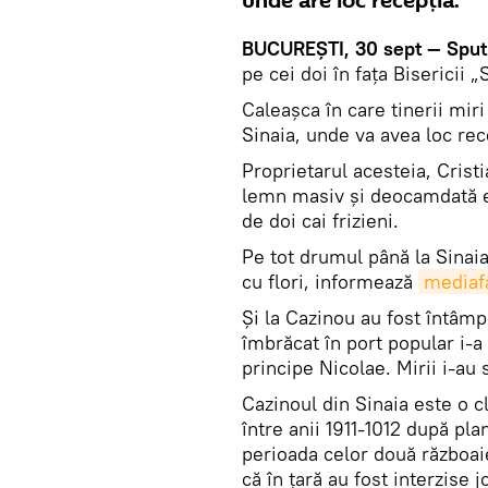
unde are loc recepţia.
BUCUREŞTI, 30 sept — Sput
pe cei doi în faţa Bisericii „
Caleaşca în care tinerii mir
Sinaia, unde va avea loc rec
Proprietarul acesteia, Cristi
lemn masiv şi deocamdată est
de doi cai frizieni.
Pe tot drumul până la Sinai
cu flori, informează
mediaf
Şi la Cazinou au fost întâmp
îmbrăcat în port popular i-a 
principe Nicolae. Mirii i-au 
Cazinoul din Sinaia este o cl
între anii 1911-1012 după pla
perioada celor două războaie
că în ţară au fost interzise 