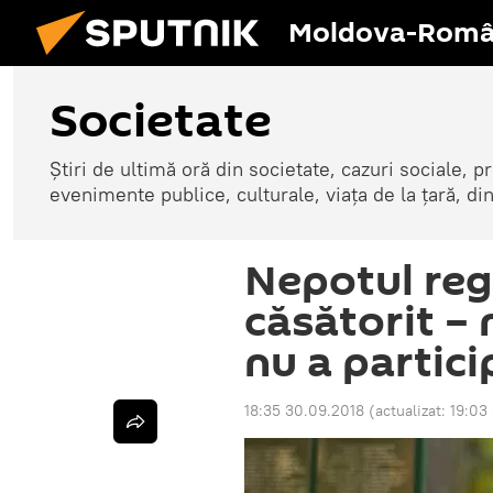
Moldova-Româ
Societate
Știri de ultimă oră din societate, cazuri sociale, pr
evenimente publice, culturale, viața de la țară, d
Nepotul reg
căsătorit – 
nu a partici
18:35 30.09.2018
(actualizat:
19:03