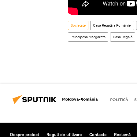
Societate
Casa Regală a României
Principesa Margareta
Casa Regală
Moldova-România
POLITICĂ
S
Despre proiect
Reguli de utilizare
Contacte
Reclamă