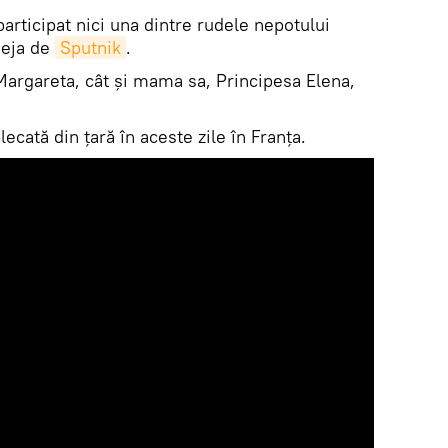
participat nici una dintre rudele nepotului
deja de
Sputnik
.
Margareta, cât şi mama sa, Principesa Elena,
ecată din ţară în aceste zile în Franţa.