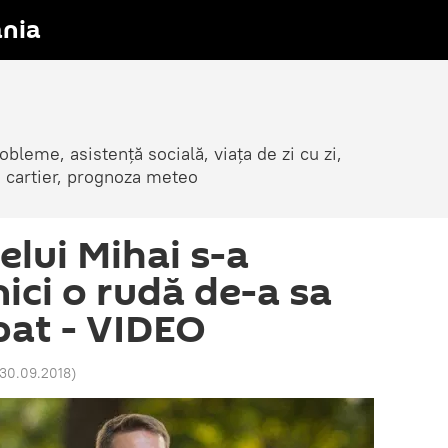
nia
obleme, asistență socială, viața de zi cu zi,
in cartier, prognoza meteo
elui Mihai s-a
nici o rudă de-a sa
pat - VIDEO
 30.09.2018
)