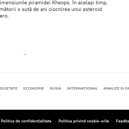
imensiunile piramidei Kheops. În același timp,
ătorii o sută de ani ciocnirea unui asteroid
ero.
OCIETATE
ECONOMIE
RUSIA
INTERNAŢIONAL
ANALIZE ȘI OP
Politica de confidențialitate
Politica privind cookie-urile
Feedb