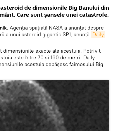
asteroid de dimensiunile Big Banului din
mânt. Care sunt șansele unei catastrofe.
nik
. Agenția spațială NASA a anunțat despre
ră a unui asteroid gigantic SP1, anunță
Daily 
dimensiunile exacte ale acestuia. Potrivit
tuia este între 70 și 160 de metri. Daily
ensiunile acestuia depășesc faimosului Big