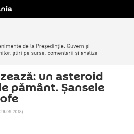
nia
venimente de la Președinție, Guvern și
nilor, știri pe surse, comentarii și analize
zează: un asteroid
de pământ. Șansele
rofe
 29.09.2018
)