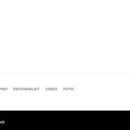
INII
EDITORIALIST
VIDEO
FOTO
ack