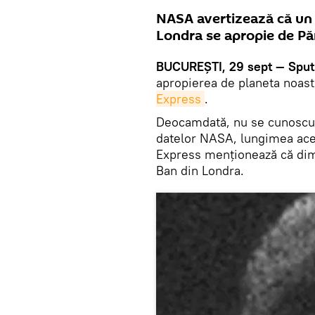
NASA avertizează că un 
Londra se apropie de Pă
BUCUREȘTI, 29 sept — Sput
apropierea de planeta noast
Express
.
Deocamdată, nu se cunoscut 
datelor NASA, lungimea aces
Express menționează că dim
Ban din Londra.