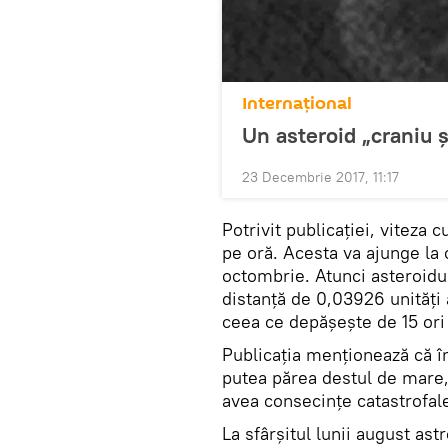
Internaţional
Un asteroid „craniu ș
23 Decembrie 2017, 11:17
Potrivit publicației, viteza
pe oră. Acesta va ajunge la
octombrie. Atunci asteroidul
distanță de 0,03926 unități
ceea ce depășește de 15 ori
Publicația menționează că în
putea părea destul de mare,
avea consecințe catastrofal
La sfârșitul lunii august as