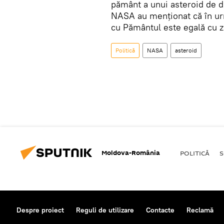
pământ a unui asteroid de d
NASA au menționat că în urm
cu Pământul este egală cu z
Politică
NASA
asteroid
Moldova-România
POLITICĂ
S
Despre proiect
Reguli de utilizare
Contacte
Reclamă