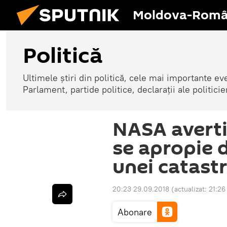
Moldova-Româ
Politică
Ultimele știri din politică, cele mai importante e
Parlament, partide politice, declarații ale politicie
NASA averti
se apropie 
unei catast
20:23 29.09.2018
(actualizat:
21:26
Abonare