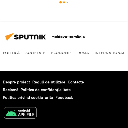
Moldova-România
POLITICĂ
SOCIETATE
ECONOMIE
RUSIA
INTERNAŢIONAL
Despre proiect
Reguli de utilizare
Contacte
Reclamă
Politica de confidențialitate
Politica privind cookie-urile
Feedback