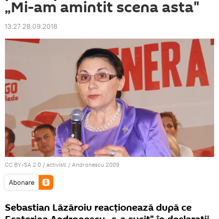
„Mi-am amintit scena asta"
13:27 28.09.2018
CC BY-SA 2.0
/
activisti
/
Andronescu 2009
Abonare
Sebastian Lăzăroiu reacţionează după ce