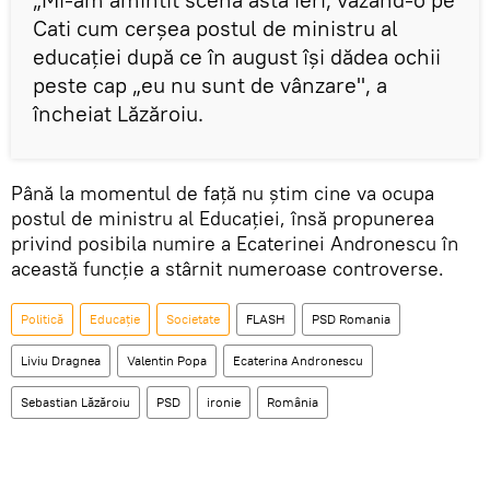
Cati cum cerşea postul de ministru al
educaţiei după ce în august îşi dădea ochii
peste cap „eu nu sunt de vânzare", a
încheiat Lăzăroiu.
Până la momentul de faţă nu ştim cine va ocupa
postul de ministru al Educaţiei, însă propunerea
privind posibila numire a Ecaterinei Andronescu în
această funcţie a stârnit numeroase controverse.
Politică
Educație
Societate
FLASH
PSD Romania
Liviu Dragnea
Valentin Popa
Ecaterina Andronescu
Sebastian Lăzăroiu
PSD
ironie
România