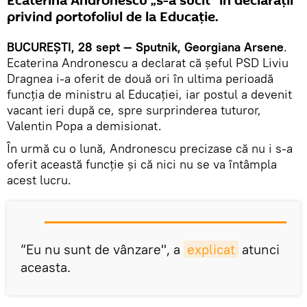
Ecaterina Andronescu „s-a sucit" în declaraţii
privind portofoliul de la Educaţie.
BUCUREŞTI, 28 sept — Sputnik, Georgiana Arsene
.
Ecaterina Andronescu a declarat că şeful PSD Liviu
Dragnea i-a oferit de două ori în ultima perioadă
funcţia de ministru al Educaţiei, iar postul a devenit
vacant ieri după ce, spre surprinderea tuturor,
Valentin Popa a demisionat.
În urmă cu o lună, Andronescu precizase că nu i s-a
oferit această funcţie şi că nici nu se va întâmpla
acest lucru.
”Eu nu sunt de vânzare", a
explicat
atunci
aceasta.