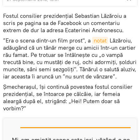
Fostul consilier prezidenţial Sebastian Lăzăroiu a
scris pe pagina sa de Facebook un comentariu
extrem de dur la adresa Ecaterinei Andronescu.
”Era o scena dintr-un film prost", a
notat
Lăzăroiu,
adăugând că un tânăr merge cu amicii într-un cartier
rău famat. Pe trotuar se întâlneşte cu „o vampă
trecută bine, cu mustăţi de ruj, ochi adormiţi, şolduri
muncite, sâni semi sezgoliţi". Tânărul o salută aluziv,
iar aceasta îi aruncă un ”nu sunt de vânzare”.
Şmecheraşul, îşi continuă povestea fostul consilier
prezidenţial, se întoarce pe călcâie, iar femeia
aleargă după el, strigând: „Hei! Putem doar să
vorbim?"
„Mi-am amintit scena asta ieri, văzând-o pe