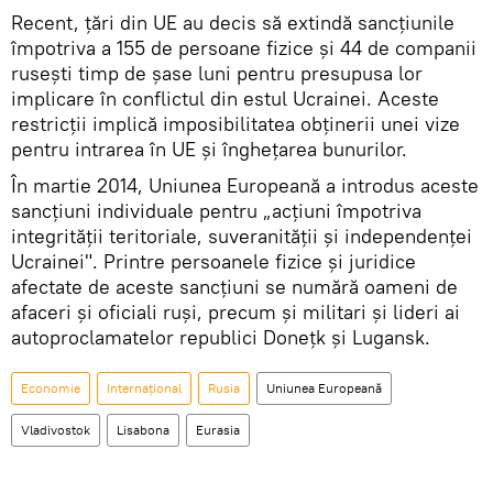
Recent, țări din UE au decis să extindă sancțiunile
împotriva a 155 de persoane fizice și 44 de companii
ruseşti timp de șase luni pentru presupusa lor
implicare în conflictul din estul Ucrainei. Aceste
restricții implică imposibilitatea obţinerii unei vize
pentru intrarea în UE și înghețarea bunurilor.
În martie 2014, Uniunea Europeană a introdus aceste
sancțiuni individuale pentru „acțiuni împotriva
integrității teritoriale, suveranității și independenței
Ucrainei". Printre persoanele fizice și juridice
afectate de aceste sancţiuni se numără oameni de
afaceri și oficiali ruși, precum și militari și lideri ai
autoproclamatelor republici Donețk și Lugansk.
Economie
Internaţional
Rusia
Uniunea Europeană
Vladivostok
Lisabona
Eurasia