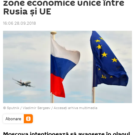
zone economice unice între
Rusia şi UE
16:06 28.09.2018
© Sputnik / Vladimir Sergeev
/
Accesați arhiva multimedia
Abonare
Moscova intenționează să avanseze în planul