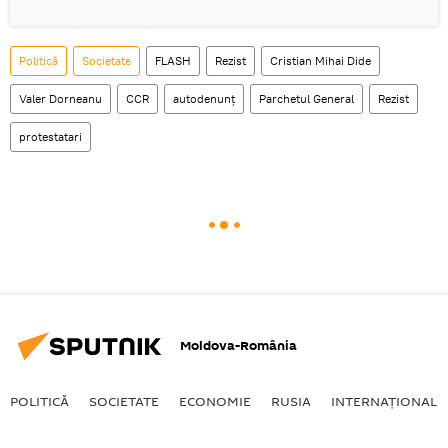
Politică
Societate
FLASH
Rezist
Cristian Mihai Dide
Valer Dorneanu
CCR
autodenunț
Parchetul General
Rezist
protestatari
Moldova-România
POLITICĂ
SOCIETATE
ECONOMIE
RUSIA
INTERNAŢIONAL