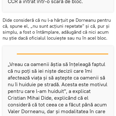
CCR a intrat într-o scară de bloc.
Dide consideră că nu l-a hărţuit pe Dorneanu pentru
că, spune el, „nu sunt acţiuni repetate" şi că, pur şi
simplu, a fost o întâmplare, adăugând că nici acum
nu ştie dacă oficialul locuieşte sau nu în acel bloc.
„Vreau ca oamenii ăştia să înţeleagă faptul
că nu poţi să iei nişte decizii care îmi
afectează viaţa şi să aştepte ca oamenii să
nu îi huiduie pe stradă. Acesta este motivul
pentru care l-am huiduit", a explicat
Cristian Mihai Dide, explicând că el
consideră că tot ceea ce a făcut până acum
Valer Dorneanu, dar şi modalitatea în care