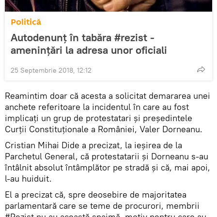
Politică
Autodenunţ în tabăra #rezist -
ameninţări la adresa unor oficiali
25 Septembrie 2018, 12:12
Reamintim doar că acesta a solicitat demararea unei
anchete referitoare la incidentul în care au fost
implicaţi un grup de protestatari şi preşedintele
Curţii Constituţionale a României, Valer Dorneanu.
Cristian Mihai Dide a precizat, la ieşirea de la
Parchetul General, că protestatarii şi Dorneanu s-au
întâlnit absolut întâmplător pe stradă şi că, mai apoi,
l-au huiduit.
El a precizat că, spre deosebire de majoritatea
parlamentară care se teme de procurori, membrii
#Rezist nu au această spaimă, motiv pentru care au