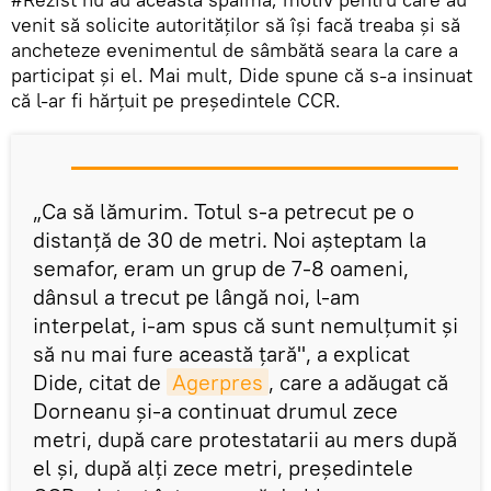
venit să solicite autorităţilor să îşi facă treaba şi să
ancheteze evenimentul de sâmbătă seara la care a
participat şi el. Mai mult, Dide spune că s-a insinuat
că l-ar fi hărţuit pe preşedintele CCR.
„Ca să lămurim. Totul s-a petrecut pe o
distanţă de 30 de metri. Noi aşteptam la
semafor, eram un grup de 7-8 oameni,
dânsul a trecut pe lângă noi, l-am
interpelat, i-am spus că sunt nemulţumit şi
să nu mai fure această ţară", a explicat
Dide, citat de
Agerpres
, care a adăugat că
Dorneanu şi-a continuat drumul zece
metri, după care protestatarii au mers după
el şi, după alţi zece metri, preşedintele