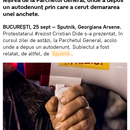
ieşirea de la Parchetul General, unde a depus
un autodenunţ prin care a cerut demararea
unei anchete.
BUCUREŞTI, 25 sept — Sputnik, Georgiana Arsene.
Protestatarul #rezist Cristian Dide s-a prezentat, în
cursul zilei de astăzi, la Parchetul General, acolo
unde a depus un autodenunţ. Subiectul a fost
relatat, de altfel, de
Sputnik
.