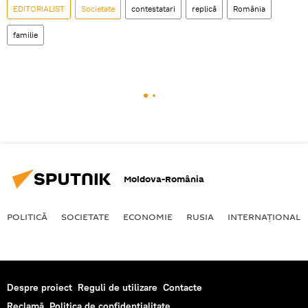
EDITORIALIST
Societate
contestatari
replică
România
familie
Moldova-România
POLITICĂ
SOCIETATE
ECONOMIE
RUSIA
INTERNAŢIONAL
Despre proiect
Reguli de utilizare
Contacte
Reclamă
Politica de confidențialitate