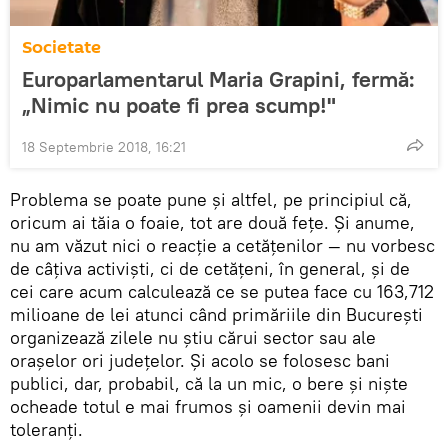
Societate
Europarlamentarul Maria Grapini, fermă:
„Nimic nu poate fi prea scump!"
18 Septembrie 2018, 16:21
Problema se poate pune şi altfel, pe principiul că,
oricum ai tăia o foaie, tot are două feţe. Şi anume,
nu am văzut nici o reacţie a cetăţenilor — nu vorbesc
de câţiva activişti, ci de cetăţeni, în general, şi de
cei care acum calculează ce se putea face cu 163,712
milioane de lei atunci când primăriile din Bucureşti
organizează zilele nu ştiu cărui sector sau ale
oraşelor ori judeţelor. Şi acolo se folosesc bani
publici, dar, probabil, că la un mic, o bere şi nişte
ocheade totul e mai frumos şi oamenii devin mai
toleranţi.