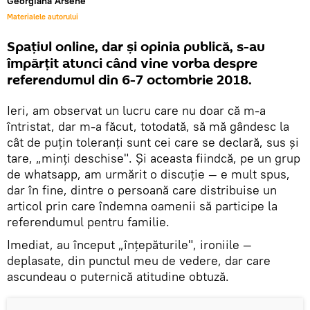
Georgiana Arsene
Materialele autorului
Spaţiul online, dar şi opinia publică, s-au
împărţit atunci când vine vorba despre
referendumul din 6-7 octombrie 2018.
Ieri, am observat un lucru care nu doar că m-a
întristat, dar m-a făcut, totodată, să mă gândesc la
cât de puţin toleranţi sunt cei care se declară, sus şi
tare, „minţi deschise". Şi aceasta fiindcă, pe un grup
de whatsapp, am urmărit o discuţie — e mult spus,
dar în fine, dintre o persoană care distribuise un
articol prin care îndemna oamenii să participe la
referendumul pentru familie.
Imediat, au început „înţepăturile", ironiile —
deplasate, din punctul meu de vedere, dar care
ascundeau o puternică atitudine obtuză.