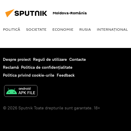
Moldova-România
POLITICĂ
SOCIETATE
ECONOMIE
RUSIA
INTERNAŢIONAL
Despre proiect
Reguli de utilizare
Contacte
Reclamă
Politica de confidențialitate
Politica privind cookie-urile
Feedback
© 2026 Sputnik Toate drepturile sunt garantate. 18+