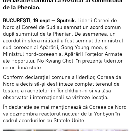
declarație comună ca rezultat al summitului
de la Phenian.
BUCUREŞTI, 19 sept — Sputnik.
Liderii Coreei de
Nord și Coreei de Sud au semnat un acord comun
după summitul de la Phenian. De asemenea, un
acordul în sfera militară a fost semnat de ministrul
sud-coreean al Apărării, Song Young-moo, și
Ministrul nord-coreean al Apărării Forțelor Armate
ale Poporului, No Kwang Chol, în prezența liderilor
celor două state.
Conform declarației comune a liderilor, Coreea de
Nord a decis să-și desființeze complet terenul de
testare a rachetelor în Tonchkhan-ni și va lăsa
observatorii internaționali să viziteze locaţia.
În declaraţie se mai menţionează că Coreea de Nord
va dezmembra reactorul nuclear de la Yonbyon în
cadrul acordurilor cu Statele Unite.