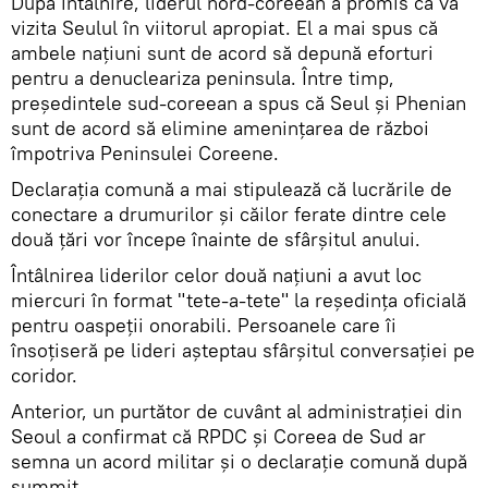
După întâlnire, liderul nord-coreean a promis că va
vizita Seulul în viitorul apropiat. El a mai spus că
ambele națiuni sunt de acord să depună eforturi
pentru a denucleariza peninsula. Între timp,
președintele sud-coreean a spus că Seul și Phenian
sunt de acord să elimine amenințarea de război
împotriva Peninsulei Coreene.
Declarația comună a mai stipulează că lucrările de
conectare a drumurilor și căilor ferate dintre cele
două ţări vor începe înainte de sfârșitul anului.
Întâlnirea liderilor celor două națiuni a avut loc
miercuri în format "tete-a-tete" la reședința oficială
pentru oaspeții onorabili. Persoanele care îi
însoțiseră pe lideri așteptau sfârșitul conversației pe
coridor.
Anterior, un purtător de cuvânt al administrației din
Seoul a confirmat că RPDC și Coreea de Sud ar
semna un acord militar și o declarație comună după
summit.