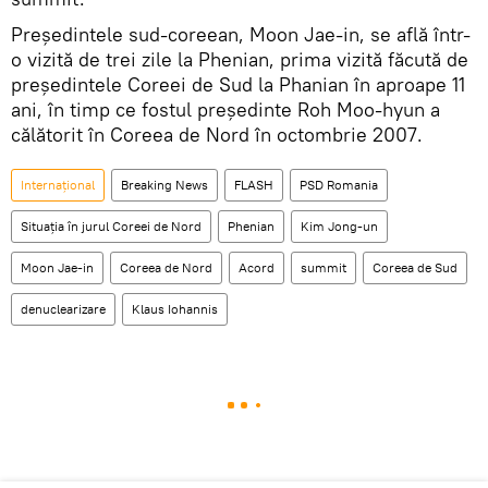
Președintele sud-coreean, Moon Jae-in, se află într-
o vizită de trei zile la Phenian, prima vizită făcută de
președintele Coreei de Sud la Phanian în aproape 11
ani, în timp ce fostul președinte Roh Moo-hyun a
călătorit în Coreea de Nord în octombrie 2007.
Internaţional
Breaking News
FLASH
PSD Romania
Situația în jurul Coreei de Nord
Phenian
Kim Jong-un
Moon Jae-in
Coreea de Nord
Acord
summit
Coreea de Sud
denuclearizare
Klaus Iohannis