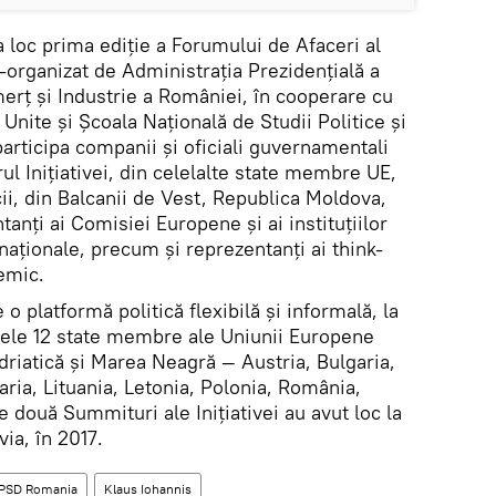
 loc prima ediție a Forumului de Afaceri al
co-organizat de Administrația Prezidențială a
rț și Industrie a României, în cooperare cu
r Unite și Școala Națională de Studii Politice și
participa companii și oficiali guvernamentali
ul Inițiativei, din celelalte state membre UE,
ii, din Balcanii de Vest, Republica Moldova,
anți ai Comisiei Europene și ai instituțiilor
naționale, precum și reprezentanţi ai think-
emic.
e o platformă politică flexibilă și informală, la
 cele 12 state membre ale Uniunii Europene
Adriatică și Marea Neagră — Austria, Bulgaria,
aria, Lituania, Letonia, Polonia, România,
e două Summituri ale Inițiativei au avut loc la
ia, în 2017.
PSD Romania
Klaus Iohannis