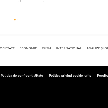
OCIETATE
ECONOMIE
RUSIA
INTERNAŢIONAL
ANALIZE ȘI OP
Politica de confidențialitate
Politica privind cookie-urile
Feedb