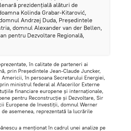
lenară prezidenţială alături de
 doamna Kolinda Grabar-Kitarović,
 domnul Andrzej Duda, Președintele
stria, domnul Alexander van der Bellen,
an pentru Dezvoltare Regională,
prezentate, în calitate de parteneri ai
ană, prin Președintele Jean-Claude Juncker,
 Americii, în persoana Secretarului Energiei,
prin ministrul federal al Afacerilor Externe
uțiile financiare europene și internaționale,
pene pentru Reconstrucție și Dezvoltare, Sir
cii Europene de Investiții, domnul Werner
, de asemenea, reprezentată la lucrările
bănescu a menţionat în cadrul unei analize pe