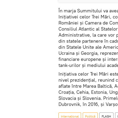
În marja Summitului va avea
Inițiativei celor Trei Mări, 
României și Camera de Come
Consiliul Atlantic al Statelo
Administrative, la care vor 
din statele partenere în cadr
din Statele Unite ale Americ
Ucraina și Georgia, reprezent
financiare europene și inter
tank-urilor şi mediului acad
Inițiativa celor Trei Mări est
nivel prezidențial, reunind
aflate între Marea Baltică, 
Croația, Cehia, Estonia, Ung
Slovacia și Slovenia. Primel
Dubrovnik, în 2016, și Varșov
Internaţional
Politică
FLASH