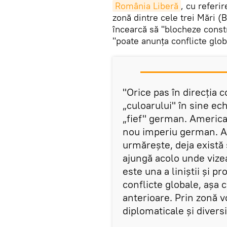
România Liberă
, cu referi
zonă dintre cele trei Mări (
încearcă să "blocheze const
"poate anunţa conflicte glob
"Orice pas în direcția 
„culoarului" în sine ec
„fief" german. America
nou imperiu german. Ac
urmărește, deja există 
ajungă acolo unde vizea
este una a liniștii și pr
conflicte globale, așa 
anterioare. Prin zonă vo
diplomaticale și diversi