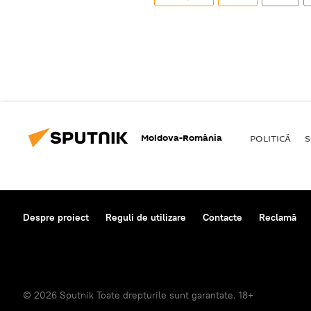
Moldova-România
POLITICĂ
S
Despre proiect
Reguli de utilizare
Contacte
Reclamă
© 2026 Sputnik Toate drepturile sunt garantate. 18+