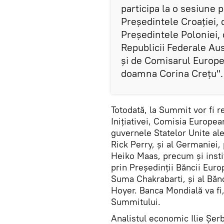
participa la o sesiune p
Președintele Croației,
Președintele Poloniei,
Republicii Federale Au
și de Comisarul Europe
doamna Corina Crețu".
Totodată, la Summit vor fi re
Inițiativei, Comisia Europe
guvernele Statelor Unite ale
Rick Perry, și al Germaniei, 
Heiko Maas, precum și instit
prin Președinții Băncii Euro
Suma Chakrabarti, și al Băn
Hoyer. Banca Mondială va fi
Summitului.
Analistul economic Ilie Şer