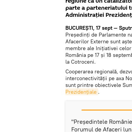
regiune ca un catalizato
parte a parteneriatului t
Administraţiei Prezidenţ
BUCUREŞTI, 17 sept — Sputn
Președinți de Parlamente na
Afacerilor Externe sunt aşte
membre ale Iniţiativei celor
România pe 17 şi 18 septemb
la Cotroceni.
Cooperarea regională, dezv
interconectivităţii pe axa N
sunt printre obiectivele Sum
Prezidenţiale
.
"Președintele României
Forumul de Afaceri luni,