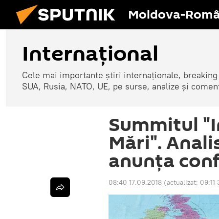
Moldova-Româ
Internaţional
Cele mai importante știri internaționale, breaking
SUA, Rusia, NATO, UE, pe surse, analize și coment
Summitul "In
Mări". Anali
anunţa conf
08:40 17.09.2018
(actualizat:
09:11