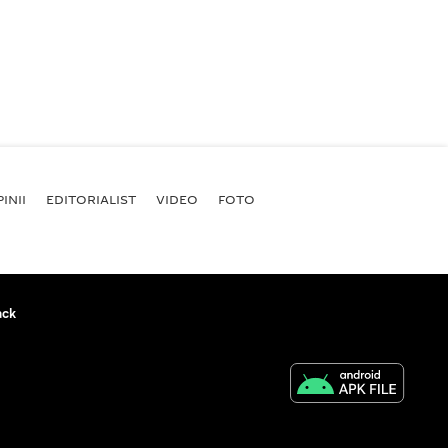
INII
EDITORIALIST
VIDEO
FOTO
ack