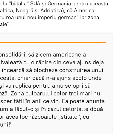
re la "bătălia" SUA şi Germania pentru această
Baltică, Neagră şi Adriatică), că America
ruirea unui nou imperiu german" iar zona
ale".
consolidării să zicem americane a
hivalează cu o răpire din ceva ajuns deja
 încearcă să blocheze construirea unui
esta, chiar dacă n-a ajuns acolo unde
și va replica pentru a nu se opri să
ză. Zona culoarului celor trei mări nu
osperității în anii ce vin. Ea poate anunța
cum a făcut-o și în cazul celorlalte două
r avea loc războaiele „stilate", cu
uni!"