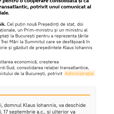
r pentru o cooperare consolidată și ca
ransatlantic, potrivit unui comunicat al
iale.
ik.
Cel puţin nouă Președinți de stat, doi
ționale, un Prim-ministru și un ministru al
ptaţi la Bucureşti pentru a reprezenta ţările
 Trei Mări la Summitul care se desfăşoară în
rie şi găzduit de preşedintele Klaus Iohannis
oltarea economică, creşterea
ord-Sud, consolidarea relaţiei transatlantice,
iitului de la Bucureşti, potrivit
Administraţiei 
, domnul Klaus Iohannis, va deschide
 17 septembrie a.c., și ulterior va