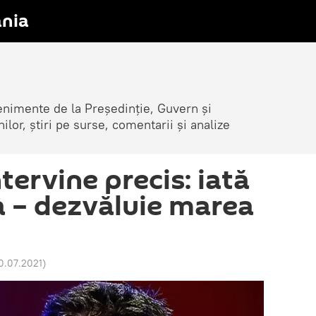
nia
venimente de la Președinție, Guvern și
nilor, știri pe surse, comentarii și analize
tervine precis: iată
ea – dezvăluie marea
0.07.2021
)