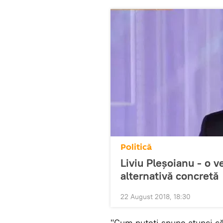
Politică
Liviu Pleșoianu - o v
alternativă concretă
22 August 2018, 18:30
"Cum puteți spune atunci că 