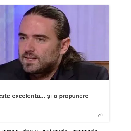
este excelentă... și o propunere
temele „abuzuri, stat paralel, protocoale,