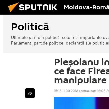
Moldova-Româ
Politică
Ultimele știri din politică, cele mai importante e
Parlament, partide politice, declarații ale politicie
Pleșoianu in
ce face Fir
manipulare
15:18 11.09.2018
(actualizat:
16:06 2