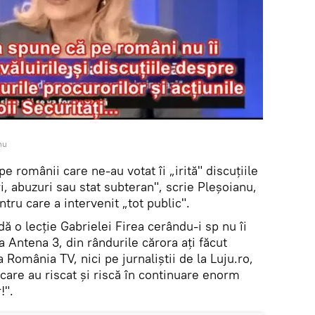
nu
pe românii care ne-au votat îi „irită" discuțiile
, abuzuri sau stat subteran", scrie Pleșoianu,
tru care a intervenit „tot public".
dă o lecție Gabrielei Firea cerându-i sp nu îi
la Antena 3, din rândurile cărora ați făcut
la România TV, nici pe jurnaliștii de la Luju.ro,
ti care au riscat și riscă în continuare enorm
!".