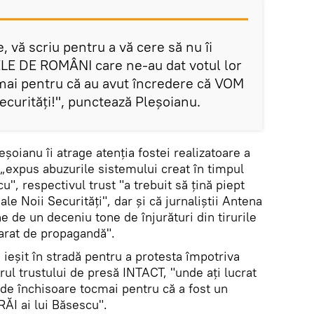
, vă scriu pentru a vă cere să nu îi
NELE DE ROMÂNI care ne-au dat votul lor
mai pentru că au avut încredere că VOM
curități!", punctează Pleșoianu.
leșoianu îi atrage atenția fostei realizatoare a
a „expus abuzurile sistemului creat în timpul
", respectivul trust "a trebuit să țină piept
ale Noii Securități", dar și că jurnaliștii Antena
e de un deceniu tone de înjurături din tirurile
arat de propagandă".
u ieșit în stradă pentru a protesta împotriva
rul trustului de presă INTACT, "unde ați lucrat
 de închisoare tocmai pentru că a fost un
ĂI ai lui Băsescu".