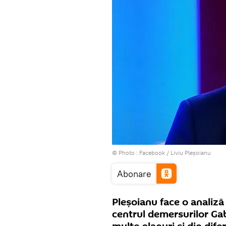
© Photo :
Facebook / Liviu Pleșoianu
Abonare
Pleșoianu face o analiză
centrul demersurilor Gab