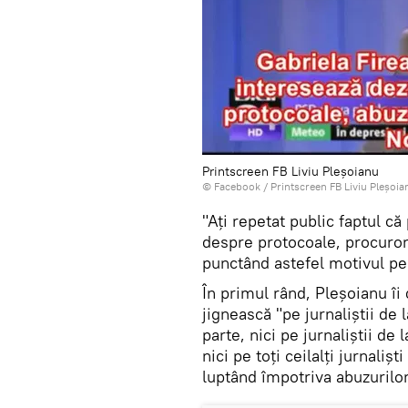
Printscreen FB Liviu Pleșoianu
© Facebook / Printscreen FB Liviu Pleșoia
"Ați repetat public faptul că 
despre protocoale, procurori
punctând astefel motivul pen
În primul rând, Pleșoianu îi 
jignească "pe jurnaliștii de 
parte, nici pe jurnaliștii de 
nici pe toți ceilalți jurnaliș
luptând împotriva abuzurilor