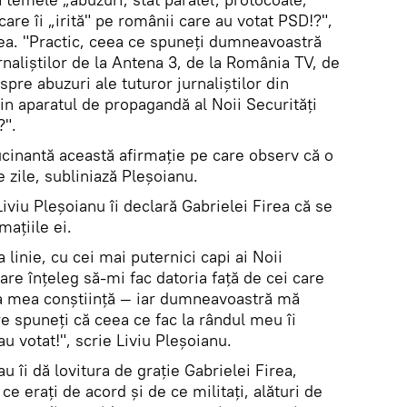
are îi „irită" pe românii care au votat PSD!?",
rea. "Practic, ceea ce spuneți dumneavoastră
rnaliștilor de la Antena 3, de la România TV, de
espre abuzuri ale tuturor jurnaliștilor din
in aparatul de propagandă al Noii Securități
?".
ucinantă această afirmație pe care observ că o
e zile, subliniază Pleșoianu.
Liviu Pleșoianu îi declară Gabrielei Firea că se
mațiile ei.
 linie, cu cei mai puternici capi ai Noii
are înțeleg să-mi fac datoria față de cei care
ia mea conștiință — iar dumneavoastră mă
are spuneți că ceea ce fac la rândul meu îi
u votat!", scrie Liviu Pleșoianu.
au îi dă lovitura de grație Gabrielei Firea,
ce erați de acord și de ce militați, alături de