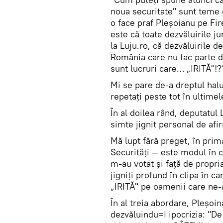
noua securitate" sunt teme c
o face praf Pleșoianu pe Fi
este că toate dezvăluirile ju
la Luju.ro, că dezvăluirile d
România care nu fac parte d
sunt lucruri care… „IRITĂ"!?
Mi se pare de-a dreptul hal
repetați peste tot în ultimel
În al doilea rând, deputatul 
simte jignit personal de afir
Mă lupt fără preget, în prima
Securități — este modul în c
m-au votat și față de propr
jigniți profund în clipa în c
„IRITĂ" pe oamenii care ne-a
În al treia abordare, Pleșoin
dezvăluindu=I ipocrizia: "De 