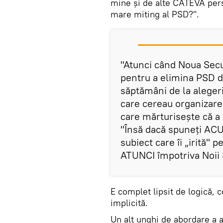
mine și de alte CÂTEVA pers
mare miting al PSD?".
"Atunci când Noua Secur
pentru a elimina PSD d
săptămâni de la alegeri
care cereau organizare
care mărturisește că a 
"Însă dacă spuneți ACU
subiect care îi „irită" p
ATUNCI împotriva Noii S
E complet lipsit de logică, 
implicită.
Un alt unghi de abordare a a