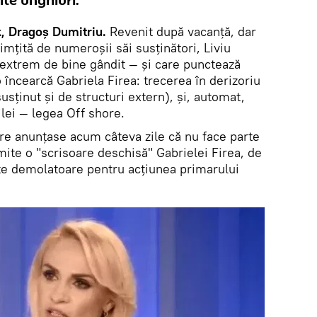
ite unghiuri.
k, Dragoș Dumitriu.
Revenit după vacanță, dar
mțită de numeroșii săi susținători, Liviu
 extrem de bine gândit — și care punctează
încearcă Gabriela Firea: trecerea în derizoriu
susținut și de structuri extern), și, automat,
lei — legea Off shore.
are anunțase acum câteva zile că nu face parte
imite o "scrisoare deschisă" Gabrielei Firea, de
te demolatoare pentru acțiunea primarului