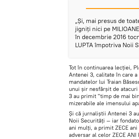
„Și, mai presus de toate
jigniți nici pe MILIOA
în decembrie 2016 toc
LUPTA împotriva Noii Se
Tot în continuarea lecției, P
Antenei 3, calitate în care 
mandatelor lui Traian Băsescu
unui șir nesfârșit de atacuri 
3 au primit "timp de mai bin
mizerabile ale imensului ap
Și că jurnaliștii Antenei 3 a
Noii Securități — iar fondato
ani mulți, a primit ZECE ani
adversar al celor ZECE ANI R