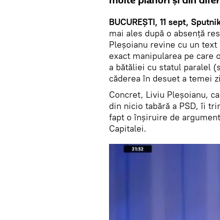
multe planuri și din difer
BUCUREȘTI, 11 sept, Sputni
mai ales după o absență resi
Pleșoianu revine cu un text
exact manipularea pe care o 
a bătăliei cu statul paralel (
căderea în desuet a temei zi
Concret, Liviu Pleșoianu, c
din nicio tabără a PSD, îi tr
fapt o înșiruire de argumen
Capitalei.