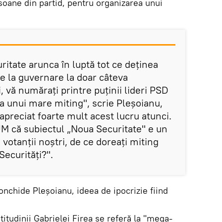
oane din partid, pentru organizarea unui
itate arunca în luptă tot ce deținea
e la guvernare la doar câteva
, vă numărați printre puținii lideri PSD
a unui mare miting", scrie Pleșoianu,
apreciat foarte mult acest lucru atunci.
M că subiectul „Noua Securitate" e un
e votanții noștri, de ce doreați miting
ecurități?".
conchide Pleșoianu, ideea de ipocrizie fiind
titudinii Gabrielei Firea se referă la "mega-