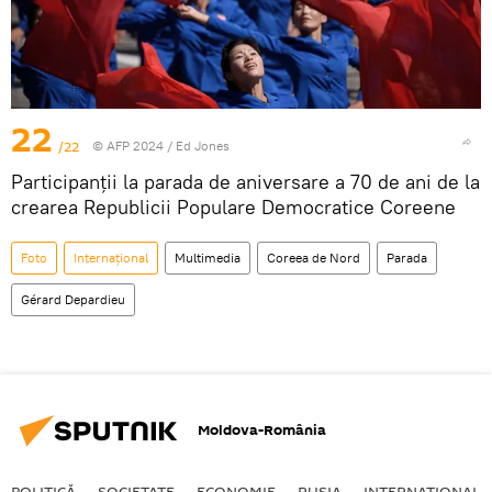
22
/22
© AFP 2024 / Ed Jones
Participanții la parada de aniversare a 70 de ani de la
crearea Republicii Populare Democratice Coreene
Foto
Internaţional
Multimedia
Coreea de Nord
Parada
Gérard Depardieu
Moldova-România
POLITICĂ
SOCIETATE
ECONOMIE
RUSIA
INTERNAŢIONAL