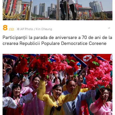
8
/22
© AP Photo / Kin Cheung
Participanții la parada de aniversare a 70 de ani de la
crearea Republicii Populare Democratice Coreene