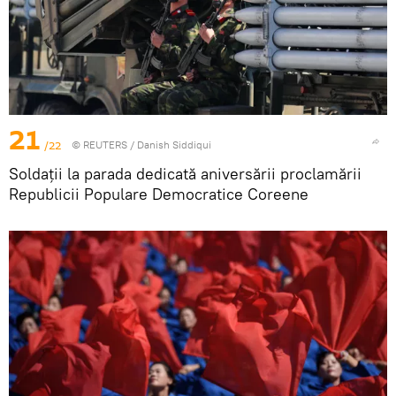
21
/22
©
REUTERS
/ Danish Siddiqui
Soldații la parada dedicată aniversării proclamării
Republicii Populare Democratice Coreene