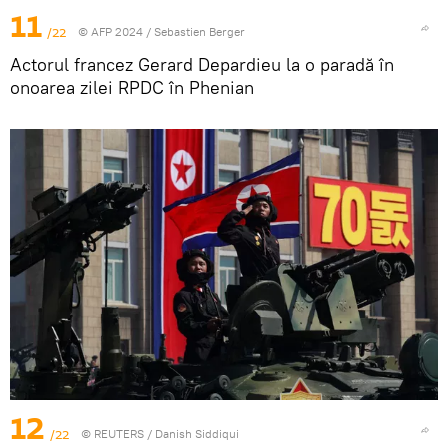
11
/22
© AFP 2024 / Sebastien Berger
Actorul francez Gerard Depardieu la o paradă în
onoarea zilei RPDC în Phenian
12
/22
©
REUTERS
/ Danish Siddiqui