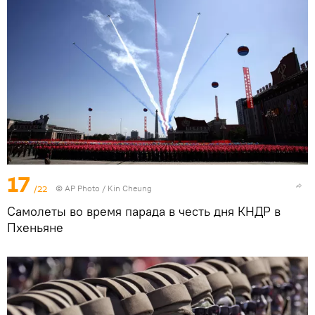
17
/22
© AP Photo / Kin Cheung
Самолеты во время парада в честь дня КНДР в
Пхеньяне