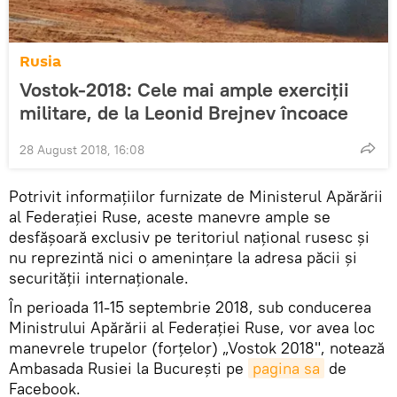
Rusia
Vostok-2018: Cele mai ample exerciții
militare, de la Leonid Brejnev încoace
28 August 2018, 16:08
Potrivit informaţiilor furnizate de Ministerul Apărării
al Federaţiei Ruse, aceste manevre ample se
desfăşoară exclusiv pe teritoriul naţional rusesc şi
nu reprezintă nici o ameninţare la adresa păcii şi
securităţii internaţionale.
În perioada 11-15 septembrie 2018, sub conducerea
Ministrului Apărării al Federației Ruse, vor avea loc
manevrele trupelor (forțelor) „Vostok 2018", notează
Ambasada Rusiei la Bucureşti pe
pagina sa
de
Facebook.