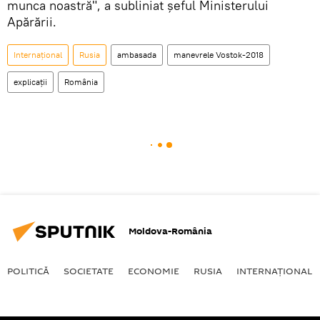
munca noastră", a subliniat șeful Ministerului
Apărării.
Internaţional
Rusia
ambasada
manevrele Vostok-2018
explicații
România
Moldova-România
POLITICĂ
SOCIETATE
ECONOMIE
RUSIA
INTERNAŢIONAL