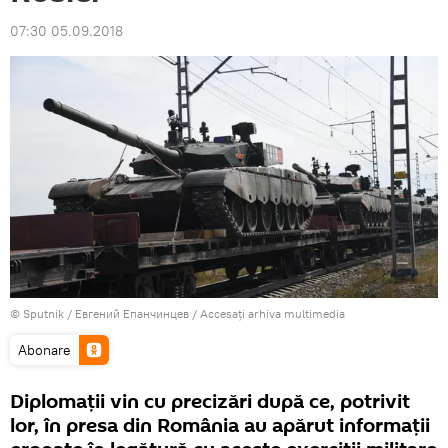
07:30 05.09.2018
© Sputnik / Евгений Епанчинцев
/
Accesați arhiva multimedia
Abonare
Diplomaţii vin cu precizări după ce, potrivit
lor, în presa din România au apărut informaţii