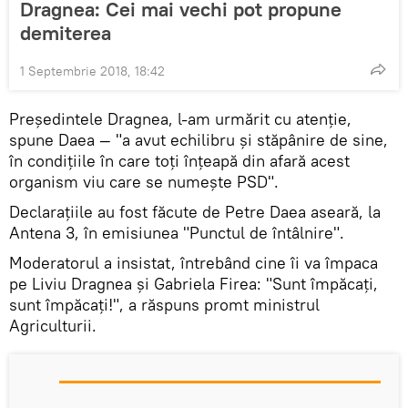
Dragnea: Cei mai vechi pot propune
demiterea
1 Septembrie 2018, 18:42
Preşedintele Dragnea, l-am urmărit cu atenţie,
spune Daea — "a avut echilibru şi stăpânire de sine,
în condiţiile în care toţi înţeapă din afară acest
organism viu care se numeşte PSD".
Declarațiile au fost făcute de Petre Daea aseară, la
Antena 3, în emisiunea "Punctul de întâlnire".
Moderatorul a insistat, întrebând cine îi va împaca
pe Liviu Dragnea şi Gabriela Firea: "Sunt împăcaţi,
sunt împăcați!", a răspuns promt ministrul
Agriculturii.