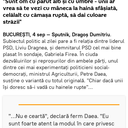
"Sunt om cu părut alb şi cu umbre - unii ar
vrea să te vezi cu mâneca la haină sfâşiată,
celălalt cu cămaşa ruptă, să dai culoare
străzii"
BUCUREȘTI, 4 sep — Sputnik, Dragoș Dumitriu
.
Subiectul politic al zilei pare a fi relația dintre liderul
PSD, Liviu Dragnea, și demnitarul PSD cel mai bine
plasat în sondaje, Gabriela Firea. În ciuda
dezvăluirilor și reproșurilor din ambele părți, unul
dintre cei mai experimentați politicieni social-
democrați, ministrul Agriculturii, Petre Daea,
susţine o variantă cu totul originală. "Chiar dacă unii
îşi doresc să-i vadă cu hainele rupte"…
"…Nu e ceartă", declară ferm Daea. "Eu
sunt foarte atent la modul în care privesc