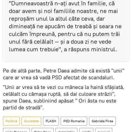
"Dumneavoastră n-aţi avut în familie, că
doar avem şi noi familiile noastre, ne mai
reproşăm unul la altul câte ceva, dar
dimineaţă ne apucăm de treabă şi seara ne
culcăm împreună, pentru că nu putem trăi
unul fără celălalt — şi a doua zi ne vede
lumea cum trebuie", a răspuns ministrul.
Pe de altă parte, Petre Daea admite că există "unii"
care ar vrea să vadă PSD afectat de scandaluri.
"Unii ar vrea să te vezi cu mâneca la haină sfâşiată,
celălalt cu cămaşa ruptă, să dai culoare străzii",
spune Daea, subliniind apăsat " Ori ăsta nu este
partid de stradă".
Politică
Societate
FLASH
PSD Romania
Gabriela Firea