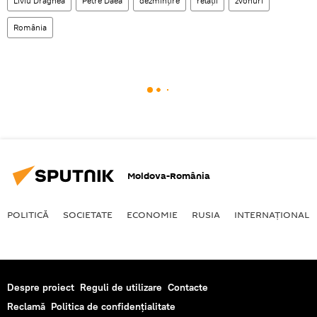
Liviu Dragnea
Petre Daea
dezmințire
relații
zvonuri
România
Moldova-România
POLITICĂ
SOCIETATE
ECONOMIE
RUSIA
INTERNAŢIONAL
Despre proiect
Reguli de utilizare
Contacte
Reclamă
Politica de confidențialitate