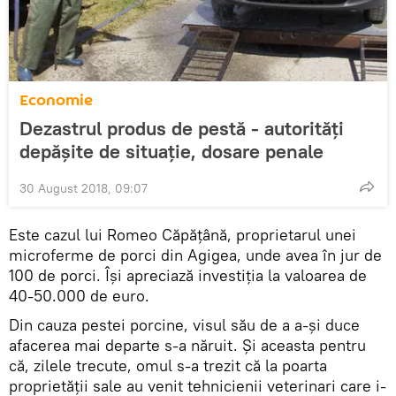
Economie
Dezastrul produs de pestă - autorităţi
depăşite de situaţie, dosare penale
30 August 2018, 09:07
Este cazul lui Romeo Căpăţână, proprietarul unei
microferme de porci din Agigea, unde avea în jur de
100 de porci. Îşi apreciază investiţia la valoarea de
40-50.000 de euro.
Din cauza pestei porcine, visul său de a a-şi duce
afacerea mai departe s-a năruit. Şi aceasta pentru
că, zilele trecute, omul s-a trezit că la poarta
proprietăţii sale au venit tehnicienii veterinari care i-