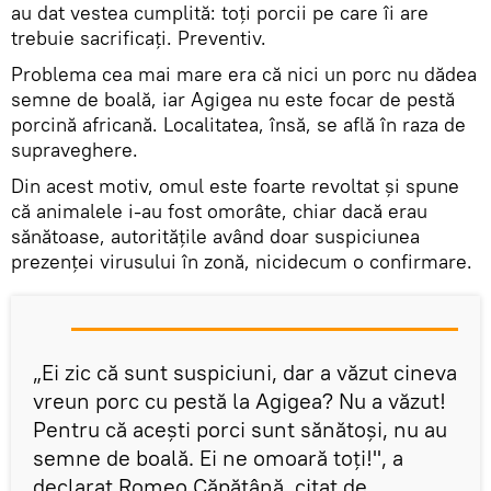
au dat vestea cumplită: toţi porcii pe care îi are
trebuie sacrificaţi. Preventiv.
Problema cea mai mare era că nici un porc nu dădea
semne de boală, iar Agigea nu este focar de pestă
porcină africană. Localitatea, însă, se află în raza de
supraveghere.
Din acest motiv, omul este foarte revoltat şi spune
că animalele i-au fost omorâte, chiar dacă erau
sănătoase, autorităţile având doar suspiciunea
prezenţei virusului în zonă, nicidecum o confirmare.
„Ei zic că sunt suspiciuni, dar a văzut cineva
vreun porc cu pestă la Agigea? Nu a văzut!
Pentru că aceşti porci sunt sănătoşi, nu au
semne de boală. Ei ne omoară toţi!", a
declarat Romeo Căpăţână, citat de