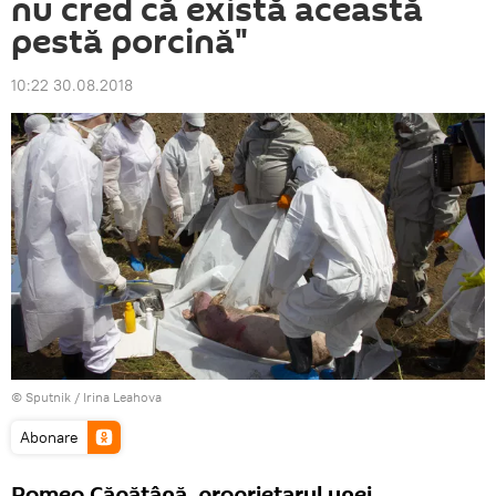
nu cred că există această
pestă porcină"
10:22 30.08.2018
© Sputnik / Irina Leahova
Abonare
Romeo Căpăţână, proprietarul unei