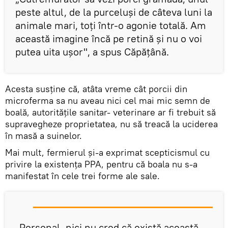
peste altul, de la purceluşi de câteva luni la
animale mari, toţi într-o agonie totală. Am
această imagine încă pe retină şi nu o voi
putea uita uşor", a spus Căpăţână.
Acesta susține că, atâta vreme cât porcii din
microferma sa nu aveau nici cel mai mic semn de
boală, autoritățile sanitar- veterinare ar fi trebuit să
supravegheze proprietatea, nu să treacă la uciderea
în masă a suinelor.
Mai mult, fermierul şi-a exprimat scepticismul cu
privire la existenţa PPA, pentru că boala nu s-a
manifestat în cele trei forme ale sale.
„Personal, nici nu cred că există această