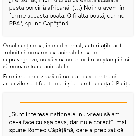
pestă porcină africană. (…) Noi nu avem în
ferme această boală. O fi altă boală, dar nu
PPA", spune Căpăţână.
Omul susţine că, în mod normal, autorităţile ar fi
trebuit să urmărească animalele, să le
supravegheze, nu să vină cu un ordin cu ştampilă şi
să omoare toate animalele.
Fermierul precizează că nu s-a opus, pentru că
amenzile sunt foarte mari şi poate fi anunţată Poliţia.
„Sunt interese naționale, nu vreau să am
de-a face cu așa ceva, dar nu e corect", mai
spune Romeo Căpățână, care a precizat că,