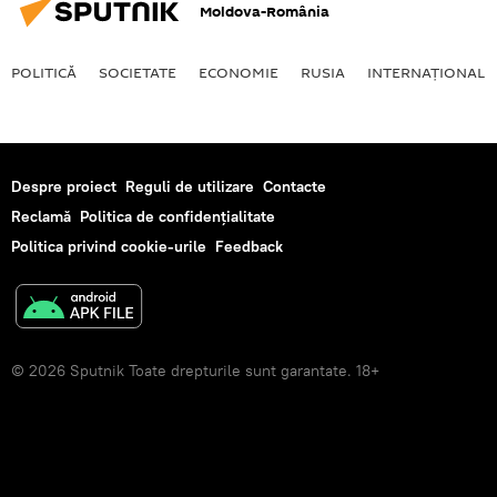
Moldova-România
POLITICĂ
SOCIETATE
ECONOMIE
RUSIA
INTERNAŢIONAL
Despre proiect
Reguli de utilizare
Contacte
Reclamă
Politica de confidențialitate
Politica privind cookie-urile
Feedback
© 2026 Sputnik Toate drepturile sunt garantate. 18+