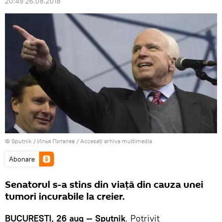
20:49 26.08.2018
© Sputnik / Илья Питалев
/
Accesați arhiva multimedia
Abonare
Senatorul s-a stins din viață din cauza unei
tumori incurabile la creier.
BUCUREȘTI, 26 aug — Sputnik
. Potrivit