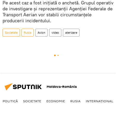
Pe acest caz a fost inițiată o anchetă. Grupul operativ
de investigare și reprezentanții Agenției Federale de
Transport Aerian vor stabili circumstanțele
producerii incidentului.
Societate
Rusia
Avion
video
aterizare
Moldova-România
POLITICĂ
SOCIETATE
ECONOMIE
RUSIA
INTERNAŢIONAL