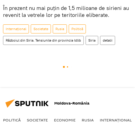
În prezent nu mai puțin de 1,5 milioane de sirieni au
revenit la vetrele lor pe teritoriile eliberate.
Internaţional
Societate
Rusia
Politică
Războiul din Siria. Tensiunile din provincia Idlib
Siria
detalii
Moldova-România
POLITICĂ
SOCIETATE
ECONOMIE
RUSIA
INTERNAŢIONAL