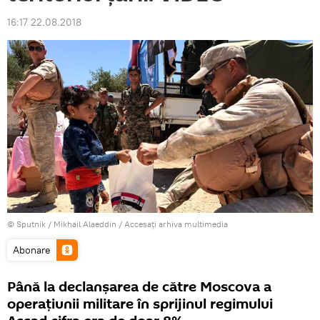
16:17 22.08.2018
© Sputnik / Mikhail Alaeddin
/
Accesați arhiva multimedia
Abonare
Până la declanșarea de către Moscova a
operațiunii militare în sprijinul regimului