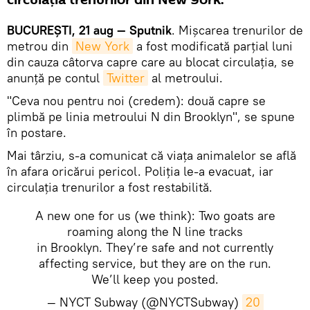
circulația trenurilor din New York.
BUCUREȘTI, 21 aug — Sputnik
. Mișcarea trenurilor de
metrou din
New York
a fost modificată parțial luni
din cauza câtorva capre care au blocat circulația, se
anunță pe contul
Twitter
al metroului.
"Ceva nou pentru noi (credem): două capre se
plimbă pe linia metroului N din Brooklyn", se spune
în postare.
Mai târziu, s-a comunicat că viața animalelor se află
în afara oricărui pericol. Poliția le-a evacuat, iar
circulația trenurilor a fost restabilită.
A new one for us (we think): Two goats are
roaming along the N line tracks
in Brooklyn. They’re safe and not currently
affecting service, but they are on the run.
We’ll keep you posted.
— NYCT Subway (@NYCTSubway)
20 