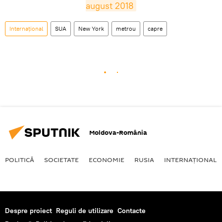
august 2018
Internaţional
SUA
New York
metrou
capre
Moldova-România
POLITICĂ
SOCIETATE
ECONOMIE
RUSIA
INTERNAŢIONAL
Despre proiect
Reguli de utilizare
Contacte